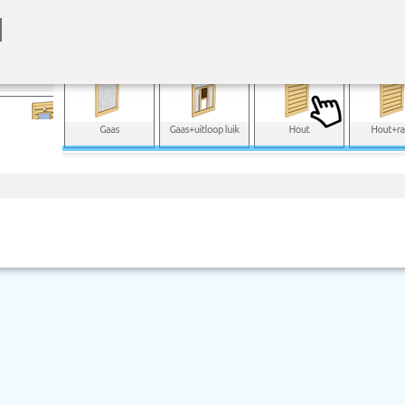
Klik op een product dat u wilt toevoegen:
t het verslepen en verbinden met andere objecten. U kunt o
erwijderen
ms handig het scherm zo te roteren dat u schuin bovenop u
n
Scherm verplaatsen