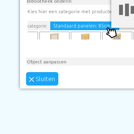
Bibliotheek onderin
Kies hier een categorie met producten:
Object aanpassen
Klik op een object om het aan te passen, u kun
Sluiten
Object 90 graden roteren
Object v
Scherm besturing
Om objecten met elkaar te verbinden is het so
makkelijker naar elkaar toe.
Scherm roteren
Scherm in/uit zoome