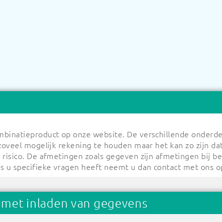
ombinatieproduct op onze website. De verschillende onderde
 zoveel mogelijk rekening te houden maar het kan zo zijn da
n risico. De afmetingen zoals gegeven zijn afmetingen bij 
ls u specifieke vragen heeft neemt u dan contact met ons o
 met inladen van gegevens
a uw ontwerp op
Bereken de prijs/vul uw winkelwagen