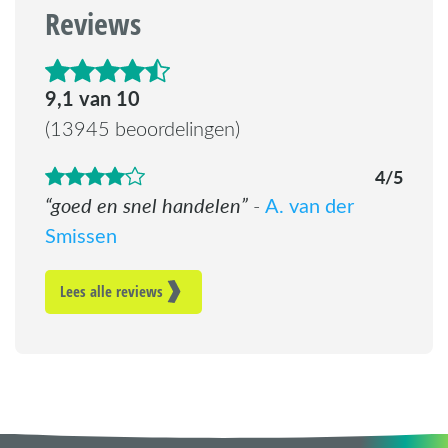
Reviews
4.6 van de 5 sterren
9,1 van 10
(13945 beoordelingen)
4/5
goed en snel handelen
A. van der
-
Smissen
Lees alle reviews