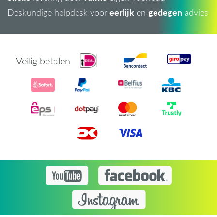
eerlijk
gedegen
Deskundige helpdesk voor
en
advies
Veilig betalen