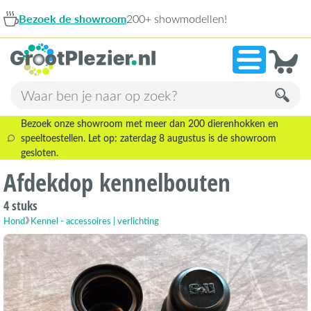
Bezoek de showroom
200+ showmodellen!
Bezoek onze showroom met meer dan 200 dierenhokken en
speeltoestellen. Let op: zaterdag 8 augustus is de showroom
gesloten.
Afdekdop kennelbouten
4 stuks
Hond
Kennel - accessoires | verlichting