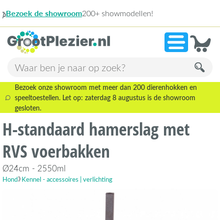
howmodellen!
9,1
Bezoek onze showroom met meer dan 200 dierenhokken en
speeltoestellen. Let op: zaterdag 8 augustus is de showroom
gesloten.
H-standaard hamerslag met
RVS voerbakken
Ø24cm - 2550ml
Hond
Kennel - accessoires | verlichting