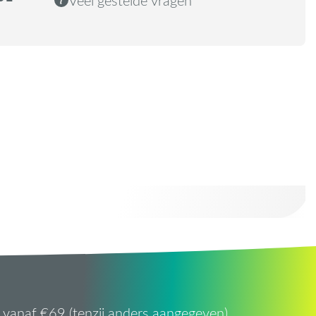
vanaf €69 (tenzij anders aangegeven)