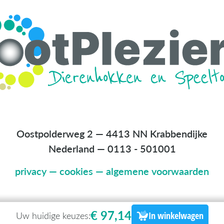
Oostpolderweg 2 — 4413 NN Krabbendijke
Nederland
—
0113 - 501001
privacy
—
cookies
—
algemene voorwaarden
€ 97,14
Uw huidige keuzes:
In winkelwagen