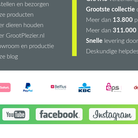
tellen en bezorgen
Grootste collectie
d
ze producten
13.800
Meer dan
p
r dieren houden
311.000 
Meer dan
r GrootPlezier.nl
Snelle
levering doo
owroom en productie
Deskundige helpde
ze blog