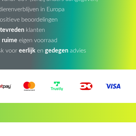
ierenverblijven in Europa
ositieve beoordelingen
tevreden
klanten
ruime
r
eigen voorraad
eerlijk
gedegen
sk voor
en
advies