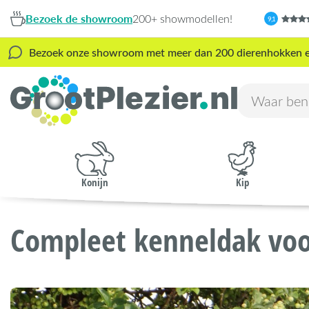
Bezoek de showroom
200+ showmodellen!
9,1
Bezoek onze showroom met meer dan 200 dierenhokken en s
Konijn
Kip
Compleet kenneldak voo