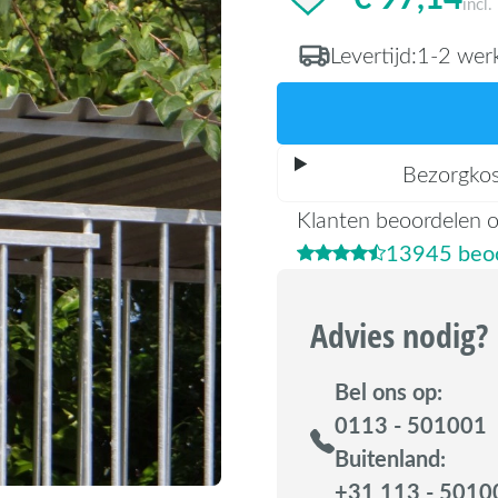
incl
Levertijd:
1-2 wer
Bezorgko
Klanten beoordelen 
13945 beoo
Advies nodig?
Bel ons op:
0113 - 501001
Buitenland:
+31 113 - 5010