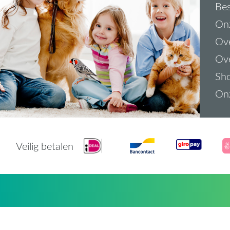
Bes
On
Ove
Ove
Sh
On
Veilig betalen