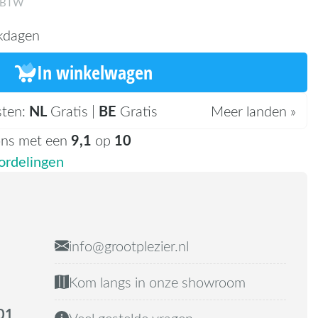
. BTW
kdagen
In winkelwagen
NL
BE
sten:
Gratis |
Gratis
Meer landen »
9,1
10
ons met een
op
rdelingen
info@grootplezier.nl
Kom langs in onze showroom
01
Veel gestelde vragen