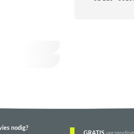
ies nodig?
GRATIS
verzending 