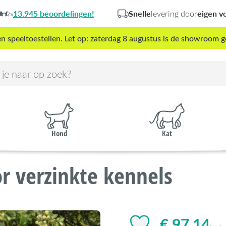
13.945 beoordelingen!
Snelle
eigen v
»
levering door
peeltoestellen. Let op: zaterdag 8 augustus is de showroom g
Hond
Kat
r verzinkte kennels
€ 97,14