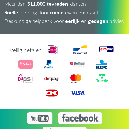
311.000 tevreden
Meer dan
klanten
Snelle
ruime
levering door
eigen voorraad
eerlijk
gedegen
Deskundige helpdesk voor
en
advies
Veilig betalen