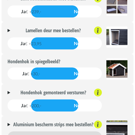
Ja
Nee
€ +239,-
Lamellen deur mee bestellen?
Ja
Nee
€ +23,95
Hondenhok in spiegelbeeld?
Ja
Nee
€ +30,-
Hondenhok gemonteerd versturen?
Ja
Nee
€ +200,-
Aluminium bescherm strips mee bestellen?