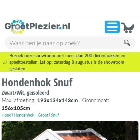
13.945 beoordelingen!
»
9,1
Bezoek onze showroom met meer dan 200 dierenhokken en
speeltoestellen. Let op: zaterdag 8 augustus is de showroom
gesloten.
Hondenhok Snuf
Zwart/Wit, geïsoleerd
Max. afmeting:
193x134x143cm
| Grondmaat:
156x105cm
Hond
Hondenhok - Groot
Snuf