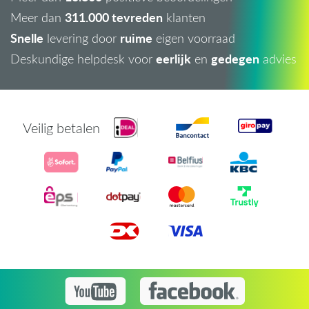
311.000 tevreden
Meer dan
klanten
Snelle
ruime
levering door
eigen voorraad
eerlijk
gedegen
Deskundige helpdesk voor
en
advies
Veilig betalen