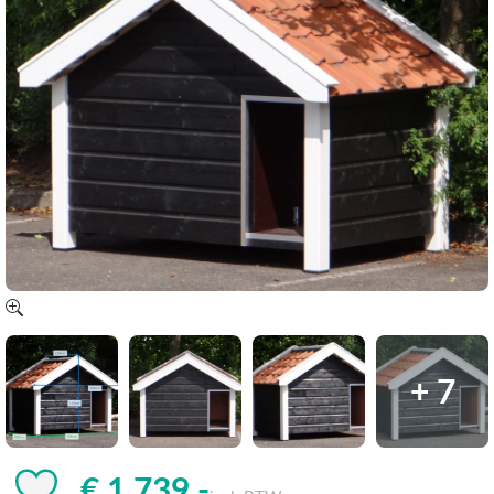
+ 7
€ 1.739,-