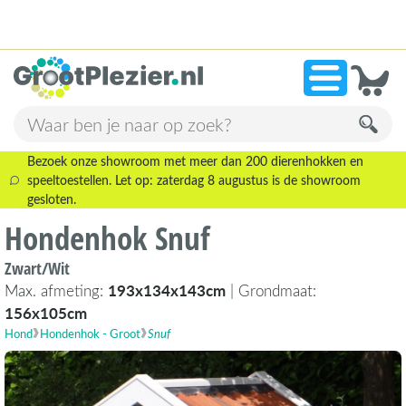
13.946 beoordelingen!
»
9,1
Bezoek onze showroom met meer dan 200 dierenhokken en
speeltoestellen. Let op: zaterdag 8 augustus is de showroom
gesloten.
Hondenhok Snuf
Zwart/Wit
Max. afmeting:
193x134x143cm
| Grondmaat:
156x105cm
Hond
Hondenhok - Groot
Snuf