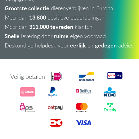
Grootste collectie
dierenverblijven in Europa
13.800
Meer dan
positieve beoordelingen
311.000 tevreden
Meer dan
klanten
Snelle
ruime
levering door
eigen voorraad
eerlijk
gedegen
Deskundige helpdesk voor
en
advies
Veilig betalen