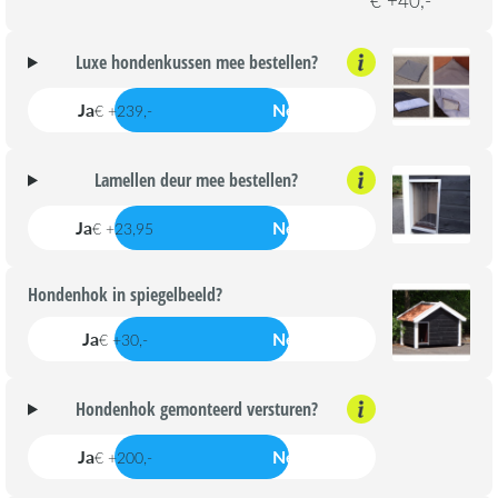
€ +40,-
Luxe hondenkussen mee bestellen?
Ja
Nee
€ +239,-
Lamellen deur mee bestellen?
Ja
Nee
€ +23,95
Hondenhok in spiegelbeeld?
Ja
Nee
€ +30,-
Hondenhok gemonteerd versturen?
Ja
Nee
€ +200,-