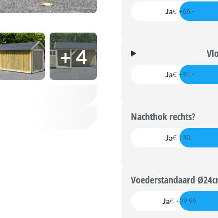
Ja
€ +66,-
+ 4
Vl
Ja
€ +94,-
Nachthok rechts?
Ja
€ +30,-
Voederstandaard Ø24c
Ja
€ +29,99