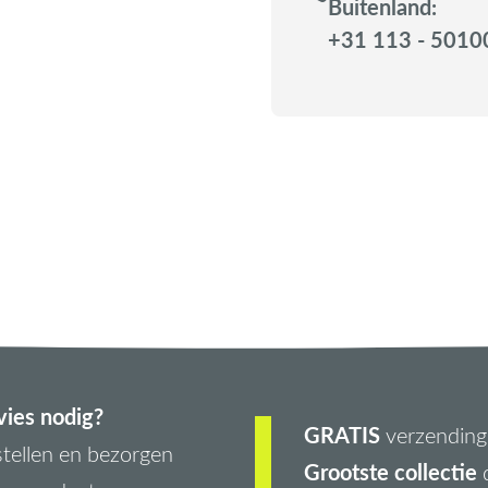
Buitenland:
+31 113 - 5010
ies nodig?
GRATIS
verzending 
tellen en bezorgen
Grootste collectie
d