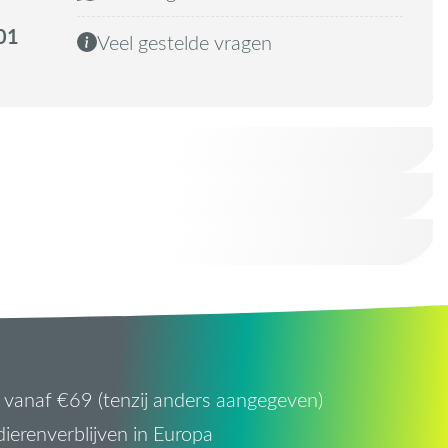
01
Veel gestelde vragen
vanaf €69 (tenzij anders aangegeven)
ierenverblijven in Europa