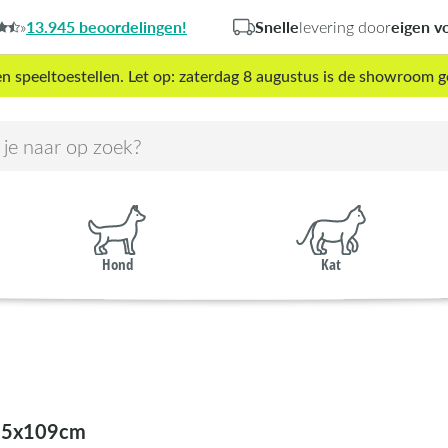
13.945 beoordelingen!
Snelle
eigen v
»
levering door
peeltoestellen. Let op: zaterdag 8 augustus is de showroom g
Hond
Kat
35x109cm