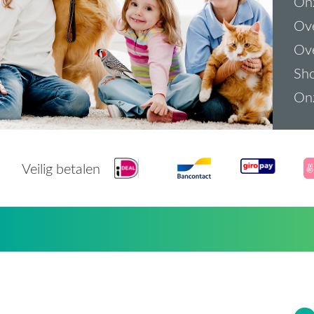
On
Ove
Ove
Sh
On
Veilig betalen