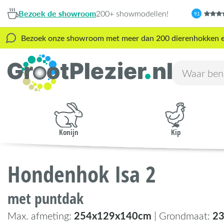
Bezoek de showroom
200+ showmodellen!
9,1
Bezoek onze showroom met meer dan 200 dierenhokken en s
Konijn
Kip
Hondenhok Isa 2
met puntdak
254x129x140cm
2
Max. afmeting:
| Grondmaat: