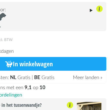
or:
ncl. BTW
kdagen
In winkelwagen
NL
BE
sten:
Gratis |
Gratis
Meer landen »
9,1
10
ons met een
op
rdelingen
e in het tussenwandje?