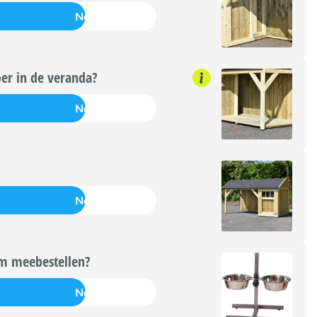
Nee
oer in de veranda?
Nee
Nee
m meebestellen?
Nee