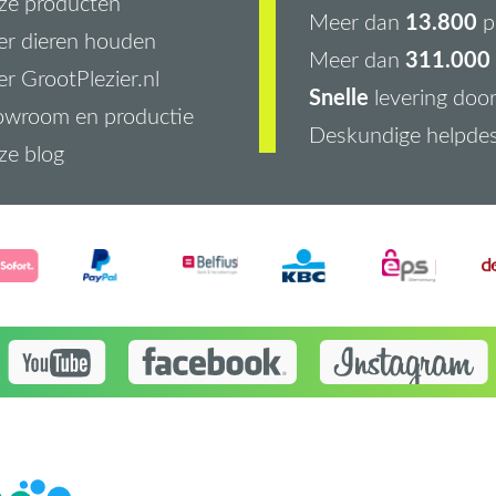
ze producten
13.800
Meer dan
p
r dieren houden
311.000 
Meer dan
r GrootPlezier.nl
Snelle
levering doo
owroom en productie
Deskundige helpde
ze blog