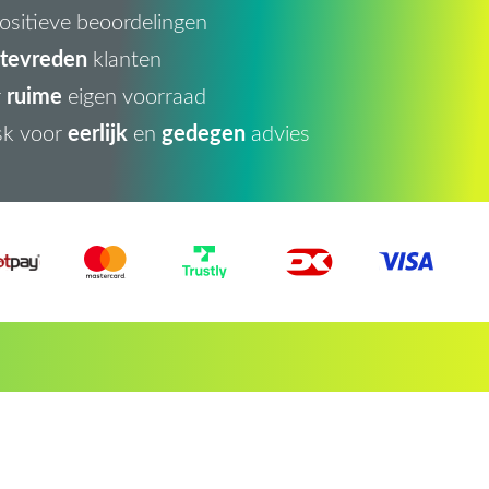
ositieve beoordelingen
tevreden
klanten
ruime
r
eigen voorraad
eerlijk
gedegen
sk voor
en
advies