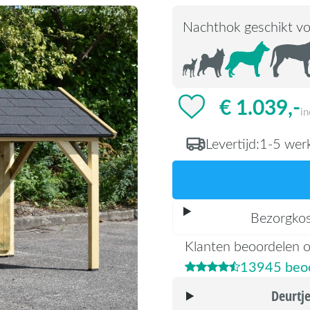
Nachthok geschikt vo
€ 1.039,-
i
Levertijd:
1-5 wer
Bezorgko
Klanten beoordelen 
13945 beoo
Deurtj