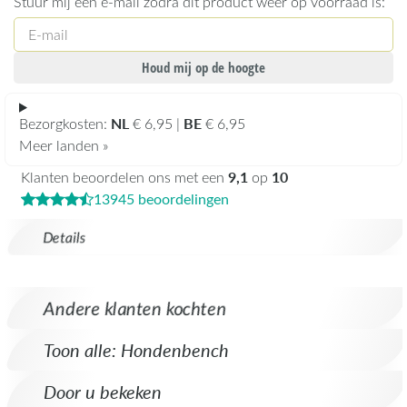
Stuur mij een e-mail zodra dit product weer op voorraad is:
Houd mij op de hoogte
NL
BE
Bezorgkosten:
€ 6,95 |
€ 6,95
Meer landen »
9,1
10
Klanten beoordelen ons met een
op
13945 beoordelingen
Details
Andere klanten kochten
Toon alle: Hondenbench
Door u bekeken