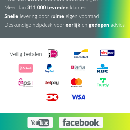
311.000 tevreden
Meer dan
klanten
Snelle
ruime
levering door
eigen voorraad
eerlijk
gedegen
Deskundige helpdesk voor
en
advies
Veilig betalen