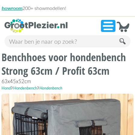
13.945 beoordelingen!
»
9,1
Benchhoes voor hondenbench
Strong 63cm / Profit 63cm
63x45x52cm
Hond
Hondenbench
Hondenbench