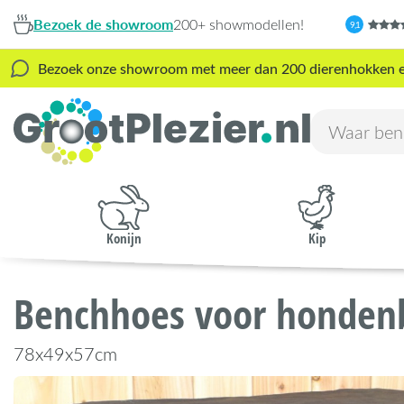
Bezoek de showroom
200+ showmodellen!
9,1
Bezoek onze showroom met meer dan 200 dierenhokken en s
Konijn
Kip
Benchhoes voor honden
78x49x57cm