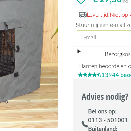
incl
Levertijd:
Niet op 
Stuur mij een e-mail z
Bezorgkos
Klanten beoordelen 
13944 beoo
Advies nodig?
Bel ons op:
0113 - 501001
Buitenland: