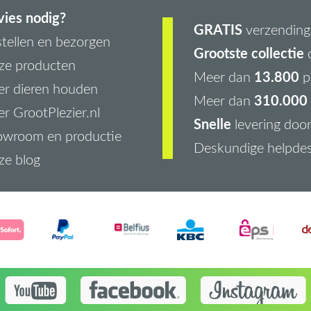
ies nodig?
GRATIS
verzending 
tellen en bezorgen
Grootste collectie
d
ze producten
13.800
Meer dan
p
r dieren houden
310.000 
Meer dan
r GrootPlezier.nl
Snelle
levering doo
owroom en productie
Deskundige helpde
ze blog