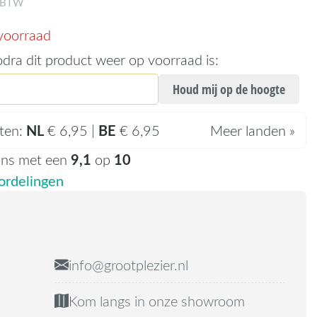
. BTW
voorraad
odra dit product weer op voorraad is:
Houd mij op de hoogte
NL
BE
ten:
€ 6,95 |
€ 6,95
Meer landen »
9,1
10
ons met een
op
rdelingen
info@grootplezier.nl
Kom langs in onze showroom