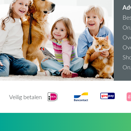
Adv
Bes
On
Ove
Ove
Sh
On
Veilig betalen