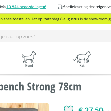
13.944 beoordelingen!
Snelle
eigen v
»
levering door
peeltoestellen. Let op: zaterdag 8 augustus is de showroom g
Hond
Kat
bench Strong 78cm
€ 27,50