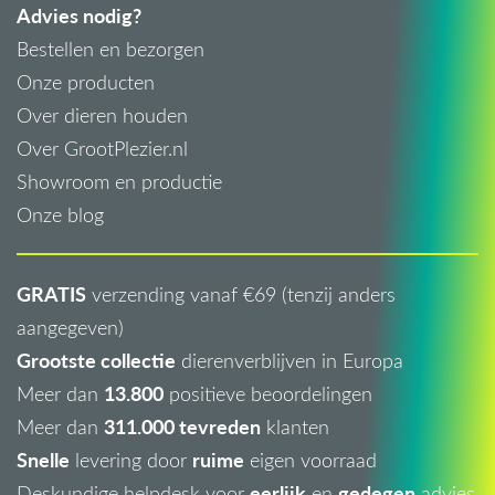
Advies nodig?
Bestellen en bezorgen
Onze producten
Over dieren houden
Over GrootPlezier.nl
Showroom en productie
Onze blog
GRATIS
verzending vanaf €69 (tenzij anders
aangegeven)
Grootste collectie
dierenverblijven in Europa
13.800
Meer dan
positieve beoordelingen
311.000 tevreden
Meer dan
klanten
Snelle
ruime
levering door
eigen voorraad
eerlijk
gedegen
Deskundige helpdesk voor
en
advies