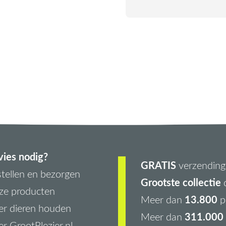
ies nodig?
GRATIS
verzending 
tellen en bezorgen
Grootste collectie
d
ze producten
13.800
Meer dan
p
r dieren houden
311.000 
Meer dan
r GrootPlezier.nl