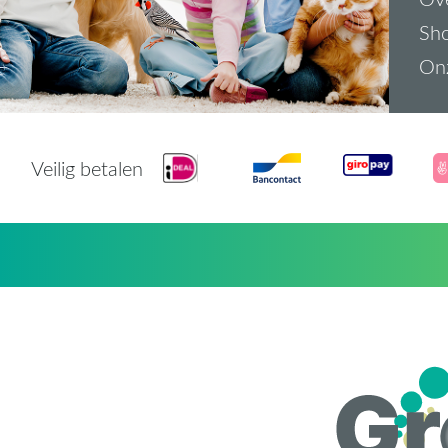
Sh
On
Veilig betalen