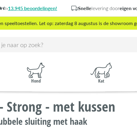
13.945 beoordelingen!
Snelle
eigen v
»
levering door
peeltoestellen. Let op: zaterdag 8 augustus is de showroom g
Hond
Kat
 Strong - met kussen
ubbele sluiting met haak