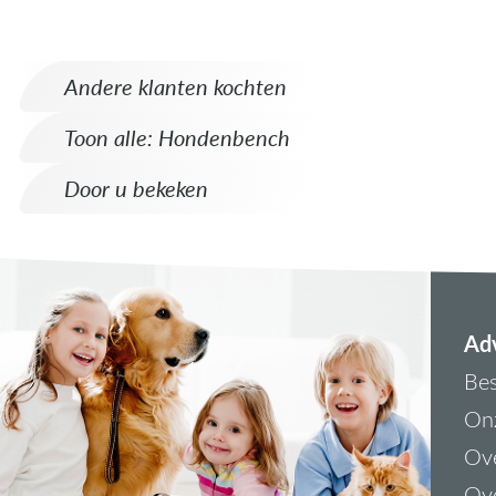
Andere klanten kochten
Toon alle: Hondenbench
Door u bekeken
Adv
Bes
On
Ove
Ove