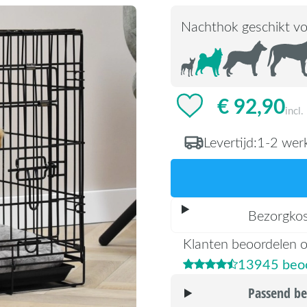
Nachthok geschikt vo
€ 92,90
incl
Levertijd:
1-2 wer
Bezorgko
Klanten beoordelen 
13945 beoo
Passend be