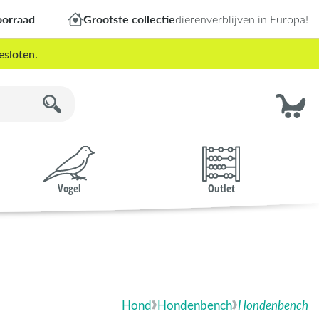
oorraad
Grootste collectie
dierenverblijven in Europa!
esloten.
Vogel
Outlet
Hond
Hondenbench
Hondenbench