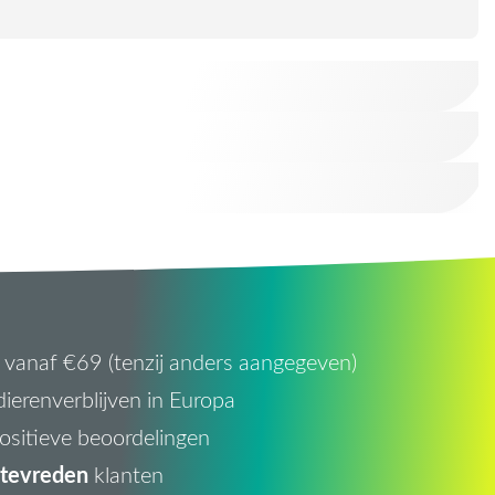
vanaf €69 (tenzij anders aangegeven)
ierenverblijven in Europa
ositieve beoordelingen
tevreden
klanten