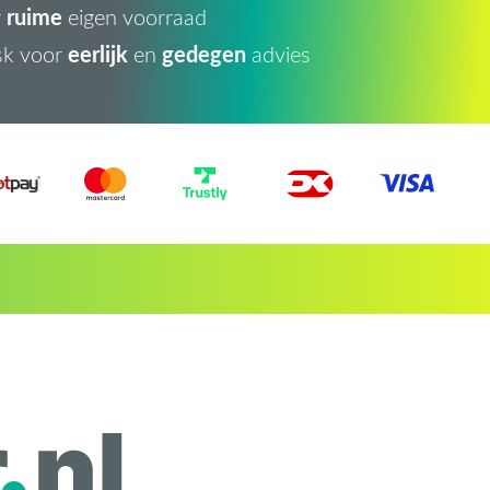
ruime
r
eigen voorraad
eerlijk
gedegen
sk voor
en
advies