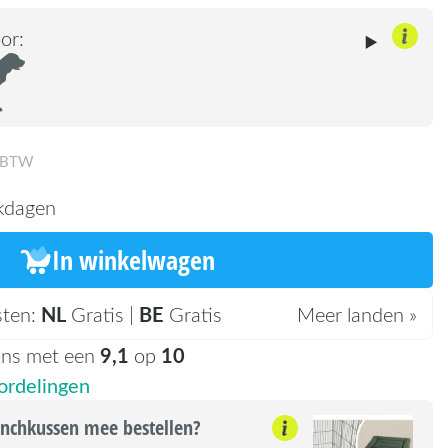
or:
. BTW
kdagen
In winkelwagen
NL
BE
sten:
Gratis |
Gratis
Meer landen »
9,1
10
ons met een
op
rdelingen
nchkussen mee bestellen?