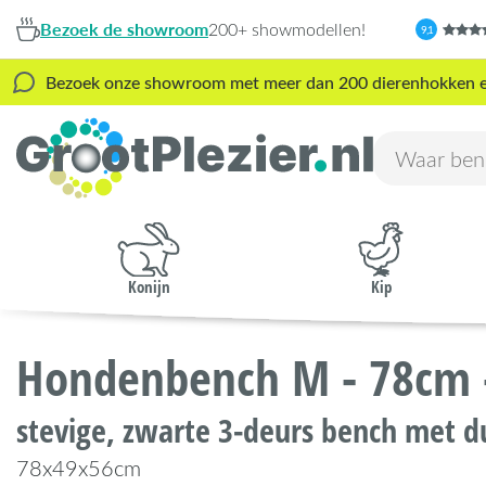
Bezoek de showroom
200+ showmodellen!
9,1
Bezoek onze showroom met meer dan 200 dierenhokken en s
Konijn
Kip
Hondenbench M - 78cm -
stevige, zwarte 3-deurs bench met d
78x49x56cm