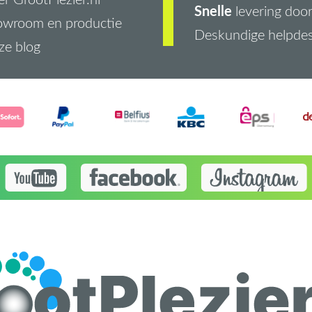
Snelle
levering doo
owroom en productie
Deskundige helpde
ze blog