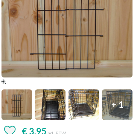
+ 1
€ 3,95
incl. BTW