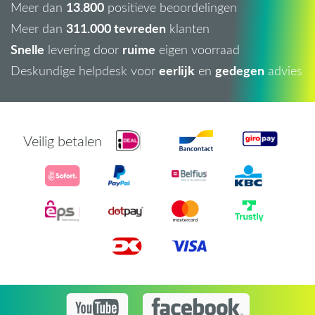
13.800
Meer dan
positieve beoordelingen
311.000 tevreden
Meer dan
klanten
Snelle
ruime
levering door
eigen voorraad
eerlijk
gedegen
Deskundige helpdesk voor
en
advies
Veilig betalen