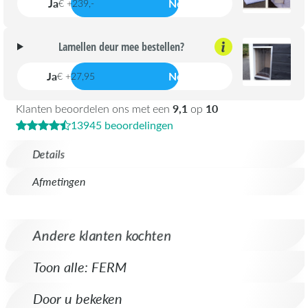
Ja
Nee
€ +239,-
Lamellen deur mee bestellen?
Ja
Nee
€ +27,95
9,1
10
Klanten beoordelen ons met een
op
13945 beoordelingen
Details
Afmetingen
Andere klanten kochten
Toon alle: FERM
Door u bekeken