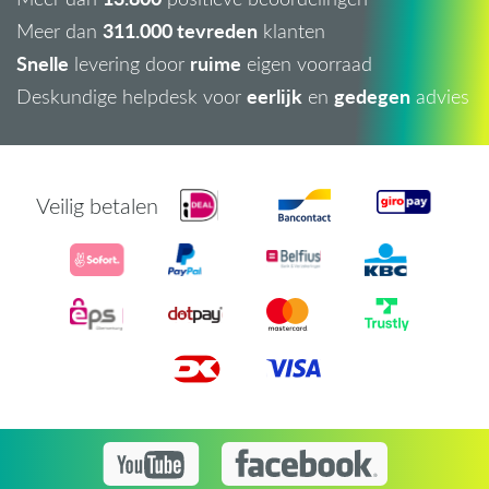
311.000 tevreden
Meer dan
klanten
Snelle
ruime
levering door
eigen voorraad
eerlijk
gedegen
Deskundige helpdesk voor
en
advies
Veilig betalen