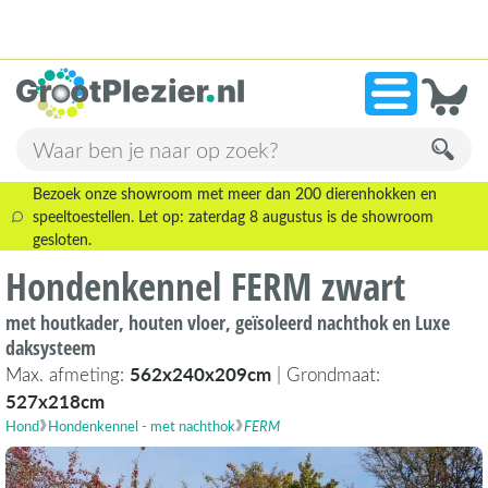
13.945 beoordelingen!
»
9,1
Bezoek onze showroom met meer dan 200 dierenhokken en
speeltoestellen. Let op: zaterdag 8 augustus is de showroom
gesloten.
Hondenkennel FERM zwart
met houtkader, houten vloer, geïsoleerd nachthok en Luxe
daksysteem
Max. afmeting:
562x240x209cm
| Grondmaat:
527x218cm
Hond
Hondenkennel - met nachthok
FERM