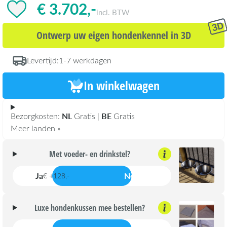
€ 3.702,-
incl. BTW
Ontwerp uw eigen hondenkennel in 3D
Levertijd:
1-7 werkdagen
In winkelwagen
NL
BE
Bezorgkosten:
Gratis |
Gratis
Meer landen »
Met voeder- en drinkstel?
Ja
Nee
€ +128,-
Luxe hondenkussen mee bestellen?