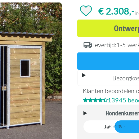
€ 2.308,-
i
Ontwerp
Levertijd:
1-5 wer
Bezorgko
Klanten beoordelen 
13945 beoo
Hondenkussen
Ja
€ +239,-