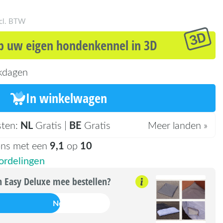
ncl. BTW
 uw eigen hondenkennel in 3D
kdagen
In winkelwagen
NL
BE
sten:
Gratis |
Gratis
Meer landen »
9,1
10
ons met een
op
rdelingen
 Easy Deluxe mee bestellen?
Nee