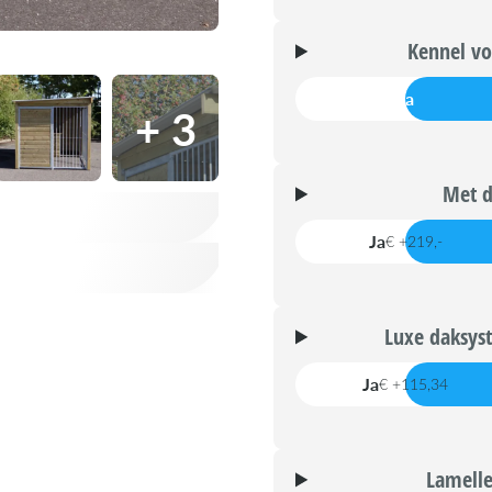
Kennel vo
Ja
+ 3
Met d
Ja
€ +219,-
Luxe daksys
Ja
€ +115,34
Lamelle