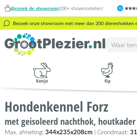
Bezoek de showroom
200+ showmodellen!
9,1
Bezoek onze showroom met meer dan 200 dierenhokken en s
Konijn
Kip
Hondenkennel Forz
met geisoleerd nachthok, houtkader
344x235x208cm
3
Max. afmeting:
| Grondmaat: