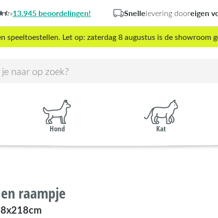
13.945 beoordelingen!
Snelle
eigen v
»
levering door
peeltoestellen. Let op: zaterdag 8 augustus is de showroom g
Hond
Kat
 en raampje
18x218cm