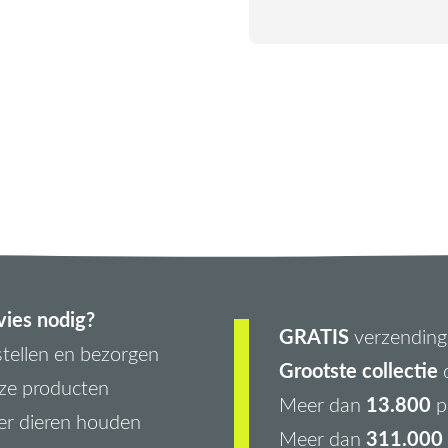
ies nodig?
GRATIS
verzending 
tellen en bezorgen
Grootste collectie
d
ze producten
13.800
Meer dan
p
r dieren houden
311.000 
Meer dan