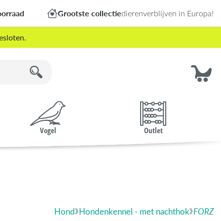
oorraad
Grootste collectie
dierenverblijven in Europa!
esloten.
Vogel
Outlet
Hond
Hondenkennel - met nachthok
FORZ