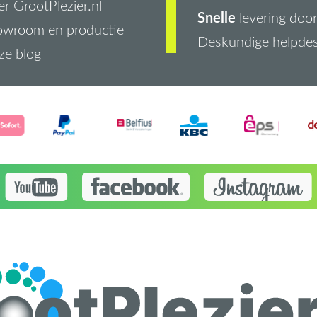
r GrootPlezier.nl
Snelle
levering doo
owroom en productie
Deskundige helpde
ze blog