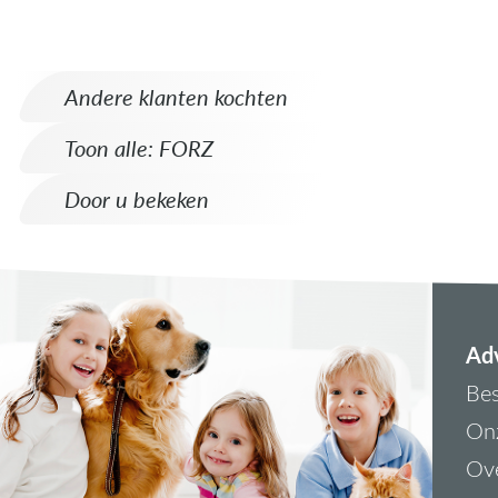
Andere klanten kochten
Toon alle: FORZ
Door u bekeken
Adv
Bes
On
Ove