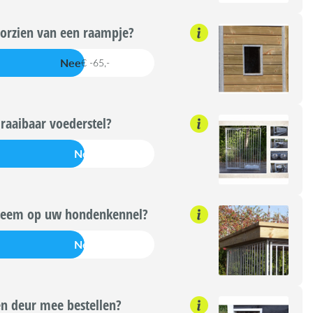
orzien van een raampje?
Nee
€ -65,-
raaibaar voederstel?
Nee
teem op uw hondenkennel?
Nee
n deur mee bestellen?