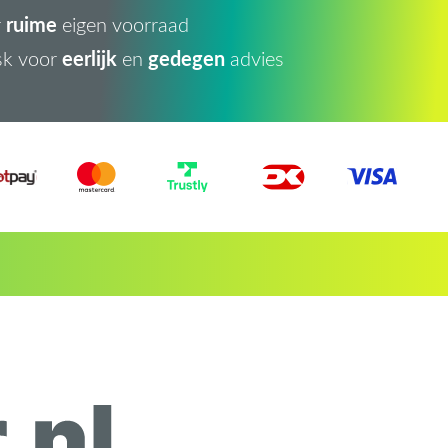
ruime
r
eigen voorraad
eerlijk
gedegen
sk voor
en
advies