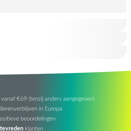
vanaf €69 (tenzij anders aangegeven)
ierenverblijven in Europa
ositieve beoordelingen
tevreden
klanten