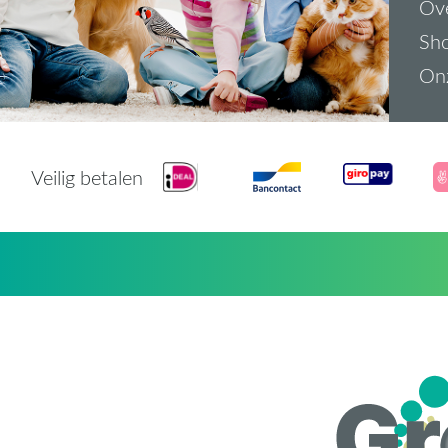
Ove
Sh
On
Veilig betalen