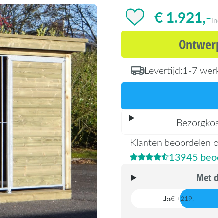
€ 1.921,-
i
Ontwerp
Levertijd:
1-7 wer
Bezorgko
Klanten beoordelen 
13945 beoo
Met d
Ja
€ +219,-