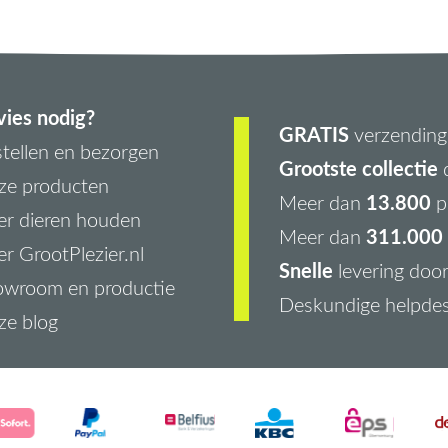
ies nodig?
GRATIS
verzending 
tellen en bezorgen
Grootste collectie
d
ze producten
13.800
Meer dan
p
r dieren houden
311.000 
Meer dan
r GrootPlezier.nl
Snelle
levering doo
owroom en productie
Deskundige helpde
ze blog