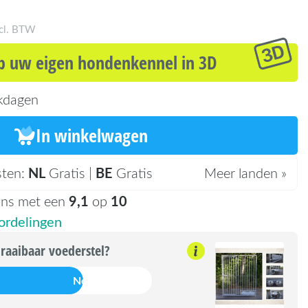
ncl. BTW
 uw eigen hondenkennel in 3D
kdagen
In winkelwagen
NL
BE
sten:
Gratis |
Gratis
Meer landen »
9,1
10
ons met een
op
rdelingen
raaibaar voederstel?
Nee