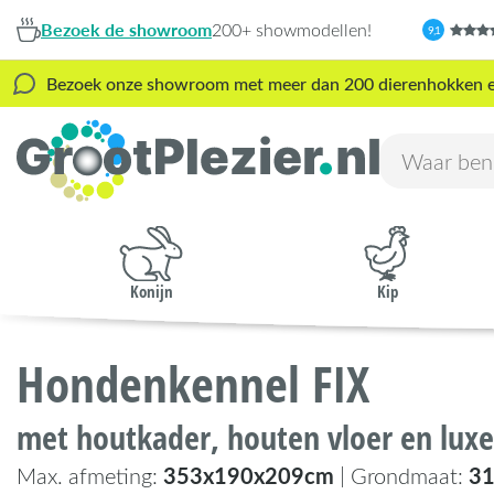
Bezoek de showroom
200+ showmodellen!
9,1
Bezoek onze showroom met meer dan 200 dierenhokken en s
Konijn
Kip
Hondenkennel FIX
met houtkader, houten vloer en lux
353x190x209cm
3
Max. afmeting:
| Grondmaat: