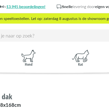
13.945 beoordelingen!
Snelle
eigen v
»
levering door
peeltoestellen. Let op: zaterdag 8 augustus is de showroom g
Hond
Kat
e dak
18x168cm