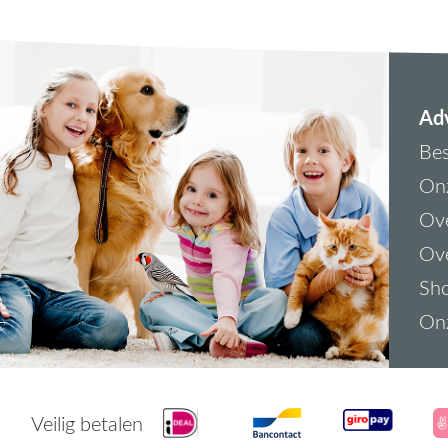
Adv
Bes
On
Ove
Ove
Sh
On
Veilig betalen