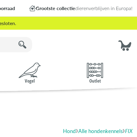
oorraad
Grootste collectie
dierenverblijven in Europa!
esloten.
Vogel
Outlet
Hond
Alle hondenkennels
FIX