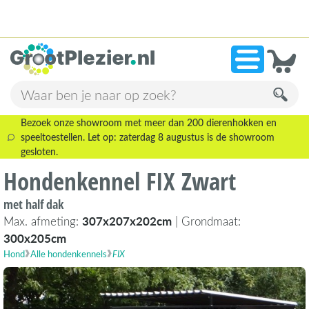
13.945 beoordelingen!
»
9,1
Bezoek onze showroom met meer dan 200 dierenhokken en
speeltoestellen. Let op: zaterdag 8 augustus is de showroom
gesloten.
Hondenkennel FIX Zwart
met half dak
Max. afmeting:
307x207x202cm
| Grondmaat:
300x205cm
Hond
Alle hondenkennels
FIX