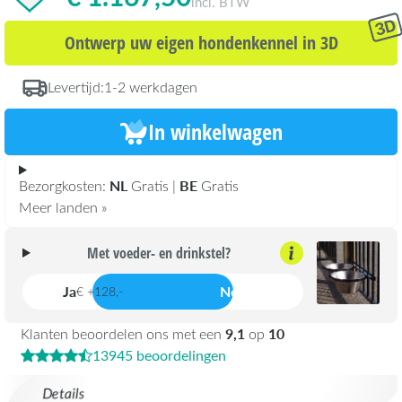
incl. BTW
Ontwerp uw eigen hondenkennel in 3D
Levertijd:
1-2 werkdagen
In winkelwagen
NL
BE
Bezorgkosten:
Gratis |
Gratis
Meer landen »
Met voeder- en drinkstel?
Ja
Nee
€ +128,-
9,1
10
Klanten beoordelen ons met een
op
13945 beoordelingen
Details