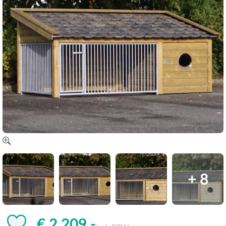
+ 8
€ 2.209,-