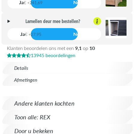
Ja
Nee
€ +241,69
Lamellen deur mee bestellen?
Ja
Nee
€ +27,95
9,1
10
Klanten beoordelen ons met een
op
13945 beoordelingen
Details
Afmetingen
Andere klanten kochten
Toon alle: REX
Door u bekeken