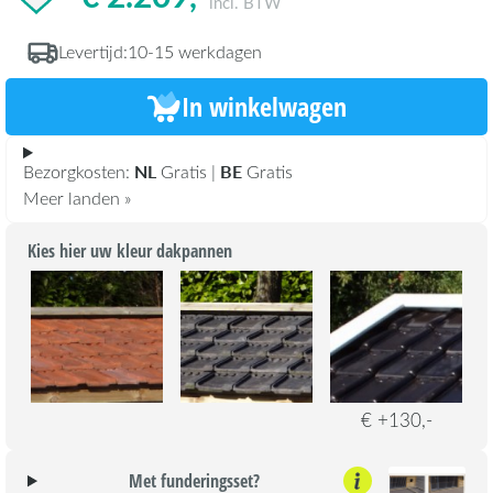
incl. BTW
Levertijd:
10-15 werkdagen
In winkelwagen
NL
BE
Bezorgkosten:
Gratis |
Gratis
Meer landen »
Kies hier uw kleur dakpannen
€ +130,-
Met funderingsset?