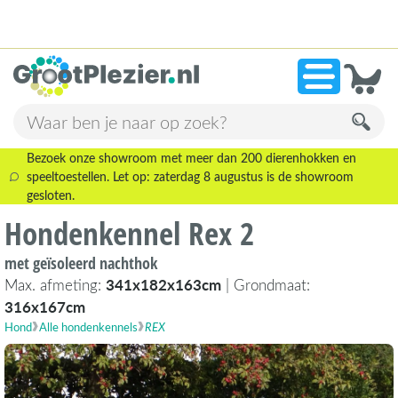
13.945 beoordelingen!
»
9,1
Bezoek onze showroom met meer dan 200 dierenhokken en
speeltoestellen. Let op: zaterdag 8 augustus is de showroom
gesloten.
Hondenkennel Rex 2
met geïsoleerd nachthok
Max. afmeting:
341x182x163cm
| Grondmaat:
316x167cm
Hond
Alle hondenkennels
REX