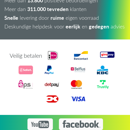
13.800
Meer dan
positieve beoordelingen
311.000 tevreden
Meer dan
klanten
Snelle
ruime
levering door
eigen voorraad
eerlijk
gedegen
Deskundige helpdesk voor
en
advies
Veilig betalen