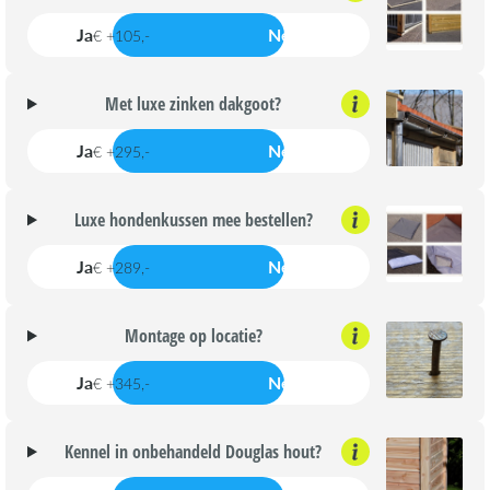
Ja
Nee
€ +105,-
Met luxe zinken dakgoot?
Ja
Nee
€ +295,-
Luxe hondenkussen mee bestellen?
Ja
Nee
€ +289,-
Montage op locatie?
Ja
Nee
€ +345,-
Kennel in onbehandeld Douglas hout?