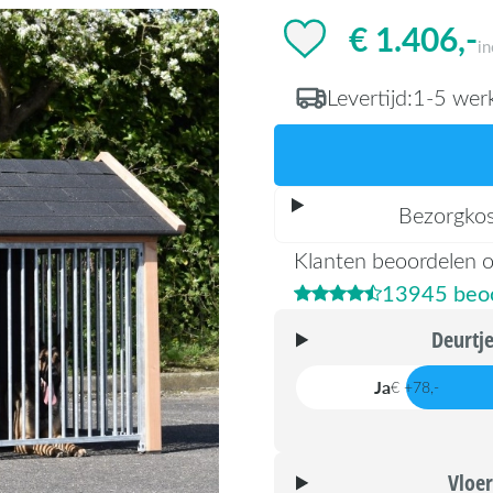
€ 1.406,-
i
Levertijd:
1-5 wer
Bezorgko
Klanten beoordelen 
13945 beoo
Deurtj
Ja
€ +78,-
Vloer