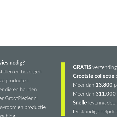
ies nodig?
GRATIS
verzending 
tellen en bezorgen
Grootste collectie
d
ze producten
13.800
Meer dan
p
r dieren houden
311.000 
Meer dan
r GrootPlezier.nl
Snelle
levering doo
owroom en productie
Deskundige helpde
ze blog