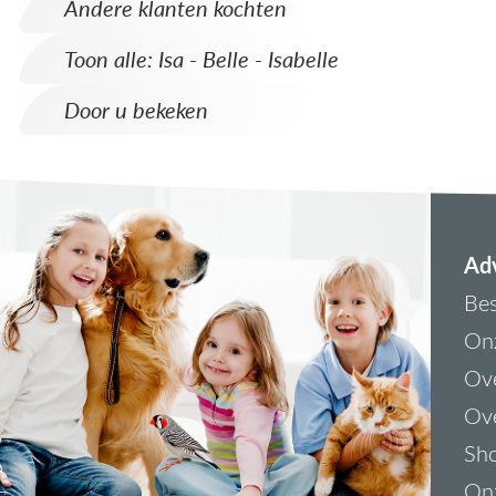
Andere klanten kochten
Toon alle: Isa - Belle - Isabelle
Door u bekeken
Adv
Bes
On
Ove
Ove
Sh
On