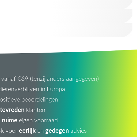
vanaf €69 (tenzij anders aangegeven)
ierenverblijven in Europa
ositieve beoordelingen
tevreden
klanten
ruime
r
eigen voorraad
eerlijk
gedegen
sk voor
en
advies