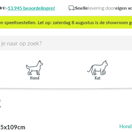
13.945 beoordelingen!
Snelle
eigen v
»
levering door
peeltoestellen. Let op: zaterdag 8 augustus is de showroom g
Hond
Kat
2
35x109cm
Hond