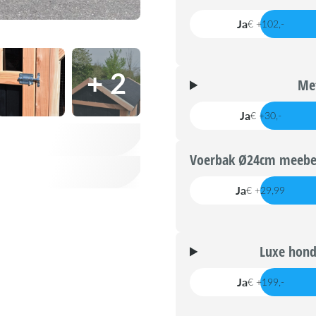
Ja
€ +102,-
+ 2
Met
Ja
€ +30,-
Voerbak Ø24cm meebes
Ja
€ +29,99
Luxe hond
Ja
€ +199,-