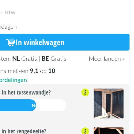
ncl. BTW
kdagen
In winkelwagen
NL
BE
sten:
Gratis |
Gratis
Meer landen »
9,1
10
ons met een
op
rdelingen
e in het tussenwandje?
Nee
 in het rengedeelte?