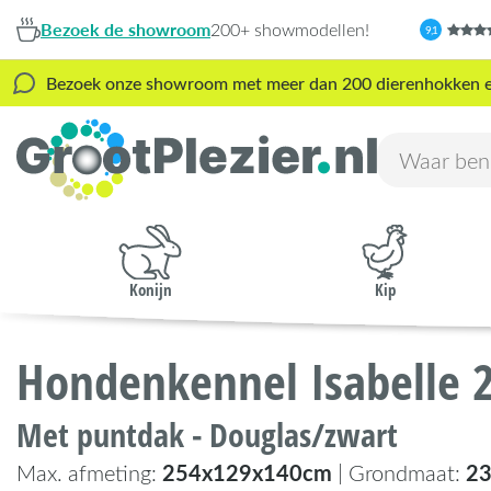
Bezoek de showroom
200+ showmodellen!
9,1
Bezoek onze showroom met meer dan 200 dierenhokken en s
Konijn
Kip
Hondenkennel Isabelle 
Met puntdak - Douglas/zwart
254x129x140cm
2
Max. afmeting:
| Grondmaat: