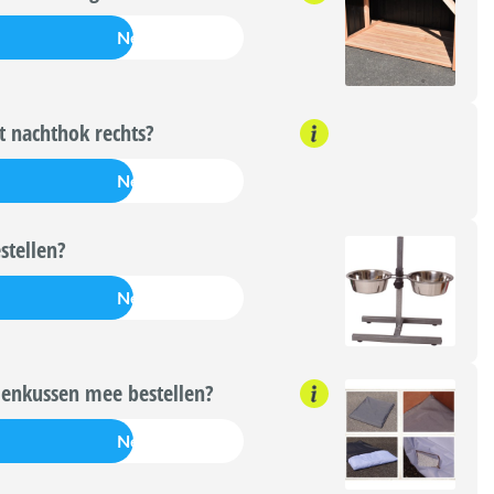
Nee
 nachthok rechts?
Nee
tellen?
Nee
enkussen mee bestellen?
Nee