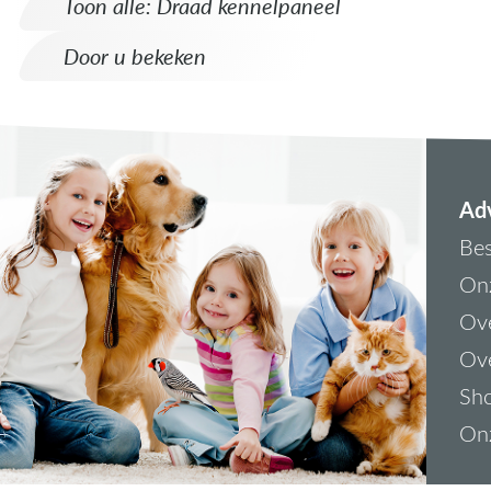
Toon alle: Draad kennelpaneel
Door u bekeken
Adv
Bes
On
Ove
Ove
Sh
On