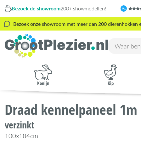
Bezoek de showroom
200+ showmodellen!
9,1
Bezoek onze showroom met meer dan 200 dierenhokken en s
Konijn
Kip
Draad kennelpaneel 1m
verzinkt
100x184cm