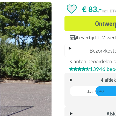
€ 83,-
incl. B
Ontwerp
Levertijd:
1-2 wer
Bezorgkost
Klanten beoordelen 
13946 beoo
4 afdek
Ja
€ +2,40
Afsl