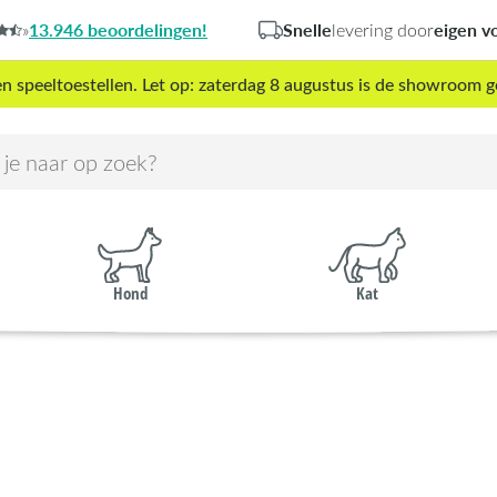
13.946 beoordelingen!
Snelle
eigen v
»
levering door
peeltoestellen. Let op: zaterdag 8 augustus is de showroom g
Hond
Kat