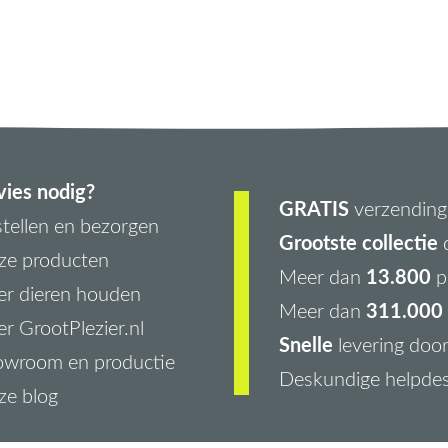
ies nodig?
GRATIS
verzending 
tellen en bezorgen
Grootste collectie
d
ze producten
13.800
Meer dan
p
r dieren houden
311.000 
Meer dan
r GrootPlezier.nl
Snelle
levering doo
owroom en productie
Deskundige helpde
ze blog