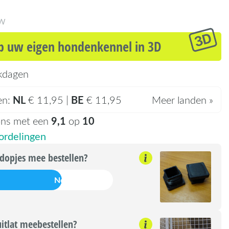
TW
 uw eigen hondenkennel in 3D
kdagen
NL
BE
en:
€ 11,95 |
€ 11,95
Meer landen »
9,1
10
ons met een
op
rdelingen
dopjes mee bestellen?
Nee
uitlat meebestellen?