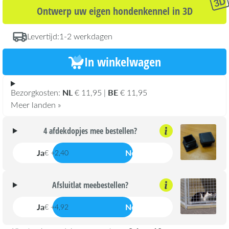
Ontwerp uw eigen hondenkennel in 3D
Levertijd:
1-2 werkdagen
In winkelwagen
NL
BE
Bezorgkosten:
€ 11,95 |
€ 11,95
Meer landen »
4 afdekdopjes mee bestellen?
Ja
Nee
€ +2,40
Afsluitlat meebestellen?
Ja
Nee
€ +4,92