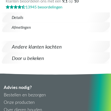
9,1
10
Klanten beoordelen ons met een
op
13945 beoordelingen
Details
Afmetingen
Andere klanten kochten
Door u bekeken
Advies nodig?
Bestellen en bezorgen
Onze producten
Over dieren houden