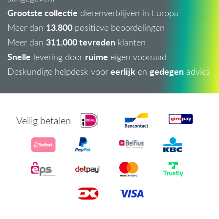
Grootste collectie
dierenverblijven in Europa
13.800
Meer dan
positieve beoordelingen
311.000 tevreden
Meer dan
klanten
Snelle
ruime
levering door
eigen voorraad
eerlijk
gedegen
Deskundige helpdesk voor
en
advies
Veilig betalen