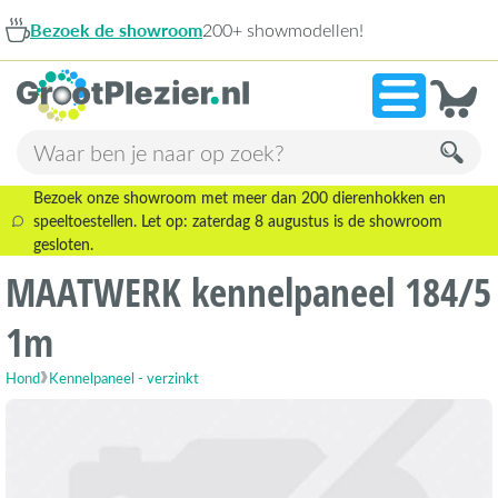
Bezoek de showroom
200+ showmodellen!
Bezoek onze showroom met meer dan 200 dierenhokken en
speeltoestellen. Let op: zaterdag 8 augustus is de showroom
gesloten.
MAATWERK kennelpaneel 184/5
1m
Hond
Kennelpaneel - verzinkt