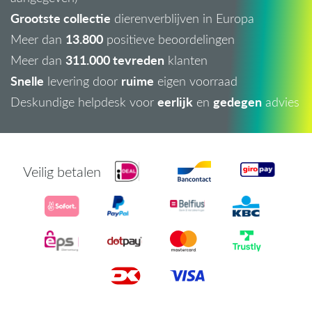
Grootste collectie
dierenverblijven in Europa
13.800
Meer dan
positieve beoordelingen
311.000 tevreden
Meer dan
klanten
Snelle
ruime
levering door
eigen voorraad
eerlijk
gedegen
Deskundige helpdesk voor
en
advies
Veilig betalen