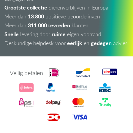
Grootste collectie
dierenverblijven in Europa
13.800
Meer dan
positieve beoordelingen
311.000 tevreden
Meer dan
klanten
Snelle
ruime
levering door
eigen voorraad
eerlijk
gedegen
Deskundige helpdesk voor
en
advies
Veilig betalen