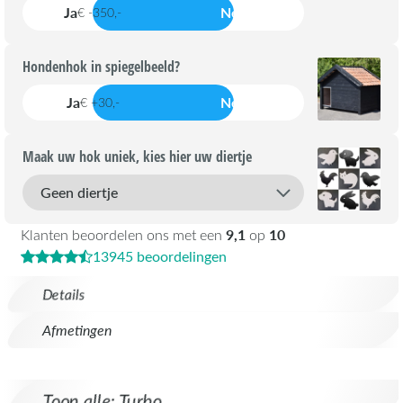
Ja
Nee
€ -350,-
Hondenhok in spiegelbeeld?
Ja
Nee
€ +30,-
Maak uw hok uniek, kies hier uw diertje
9,1
10
Klanten beoordelen ons met een
op
13945 beoordelingen
Details
Afmetingen
Toon alle: Turbo