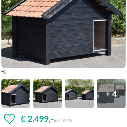
+ 4
€ 2.499,-
incl. BTW