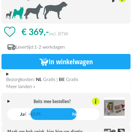
€ 369,-
incl. BTW
Levertijd:
1-2 werkdagen
In winkelwagen
NL
BE
Bezorgkosten:
Gratis |
Gratis
Meer landen »
Beits mee bestellen?
Ja
Nee
€ +42,95
Maak uw hok uniek, kies hier uw diertje