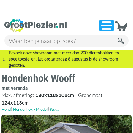
13.945 beoordelingen!
»
9,1
Bezoek onze showroom met meer dan 200 dierenhokken en
speeltoestellen. Let op: zaterdag 8 augustus is de showroom
gesloten.
Hondenhok Wooff
met veranda
Max. afmeting:
130x118x108cm
| Grondmaat:
124x113cm
Hond
Hondenhok - Middel
Wooff