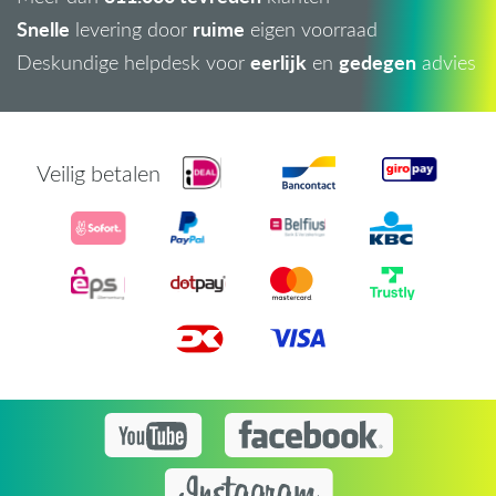
Snelle
ruime
levering door
eigen voorraad
eerlijk
gedegen
Deskundige helpdesk voor
en
advies
Veilig betalen