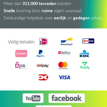
311.000 tevreden
Meer dan
klanten
Snelle
ruime
levering door
eigen voorraad
eerlijk
gedegen
Deskundige helpdesk voor
en
advies
Veilig betalen