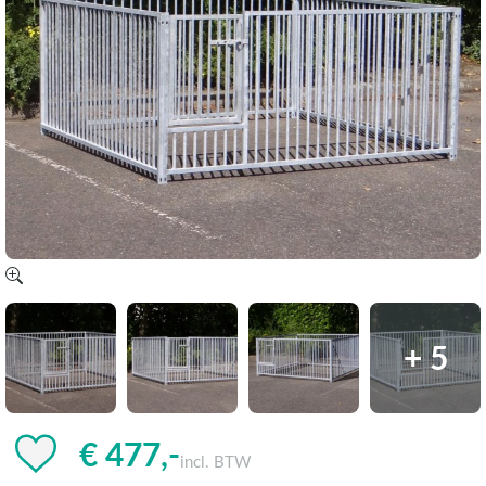
+ 5
€ 477,-
incl. BTW