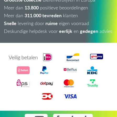
13.800
Meer dan
positieve beoordelingen
311.000 tevreden
Meer dan
klanten
Snelle
ruime
levering door
eigen voorraad
eerlijk
gedegen
Deskundige helpdesk voor
en
advies
Veilig betalen