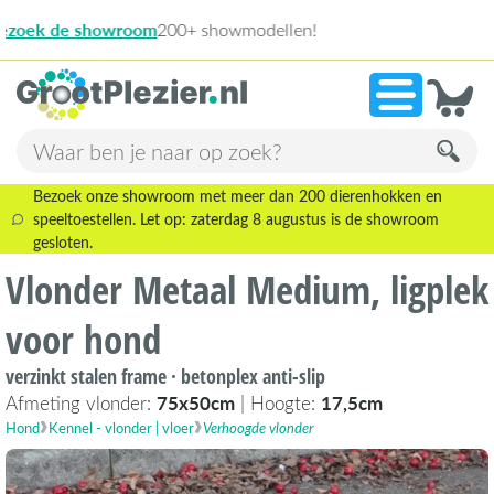
13.945 beo
»
9,1
Bezoek onze showroom met meer dan 200 dierenhokken en
speeltoestellen. Let op: zaterdag 8 augustus is de showroom
gesloten.
Vlonder Metaal Medium, ligplek
voor hond
verzinkt stalen frame · betonplex anti-slip
Afmeting vlonder:
75x50cm
| Hoogte:
17,5cm
Hond
Kennel - vlonder | vloer
Verhoogde vlonder