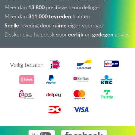
13.800
Meer dan
positieve beoordelingen
311.000 tevreden
Meer dan
klanten
Snelle
ruime
levering door
eigen voorraad
eerlijk
gedegen
Deskundige helpdesk voor
en
advies
Veilig betalen