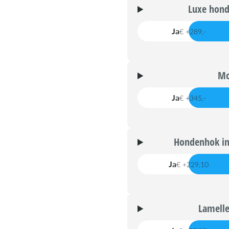
Luxe hond
Ja
€ +289,-
Mo
Ja
€ +345,-
Hondenhok in
Ja
€ +229,10
Lamelle