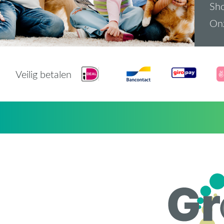
Sh
On
Veilig betalen