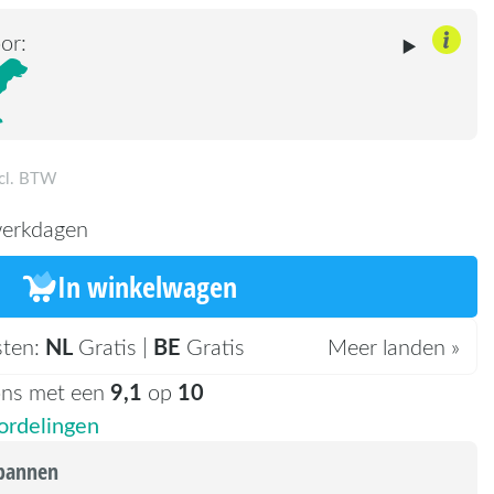
or:
ncl. BTW
erkdagen
In winkelwagen
NL
BE
sten:
Gratis |
Gratis
Meer landen »
9,1
10
ons met een
op
rdelingen
kpannen