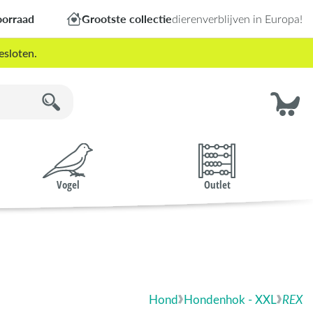
oorraad
Grootste collectie
dierenverblijven in Europa!
esloten.
Vogel
Outlet
Hond
Hondenhok - XXL
REX