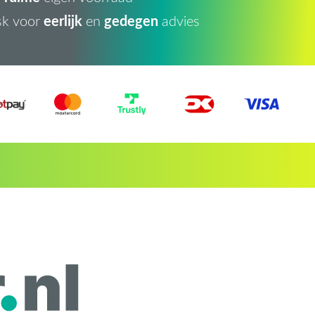
eerlijk
gedegen
sk voor
en
advies