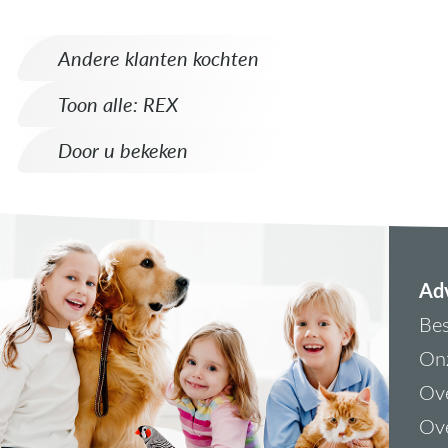
Andere klanten kochten
Toon alle: REX
Door u bekeken
Adv
Bes
On
Ove
Ove