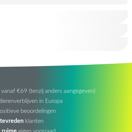
vanaf €69 (tenzij anders aangegeven)
ierenverblijven in Europa
ositieve beoordelingen
tevreden
klanten
ruime
r
eigen voorraad