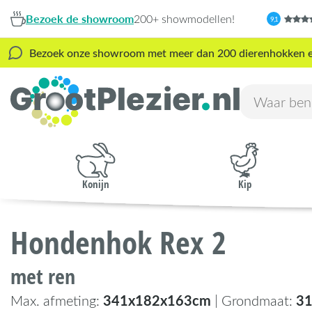
Bezoek de showroom
200+ showmodellen!
9,1
Bezoek onze showroom met meer dan 200 dierenhokken en s
Konijn
Kip
Hondenhok Rex 2
met ren
341x182x163cm
3
Max. afmeting:
| Grondmaat: