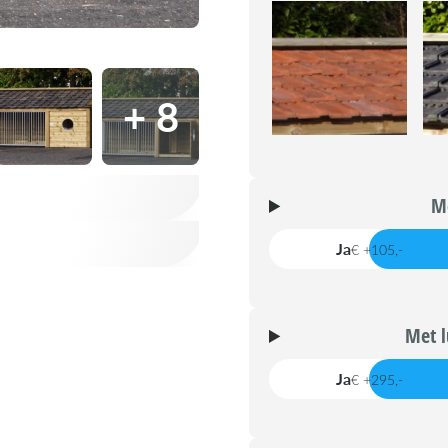
+ 8
Me
Ja
€ +105,-
Met l
Ja
€ +295,-