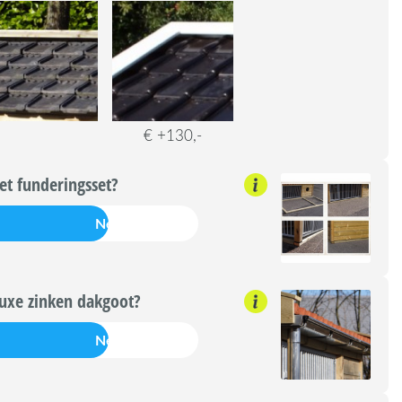
€ +130,-
t funderingsset?
Nee
uxe zinken dakgoot?
Nee