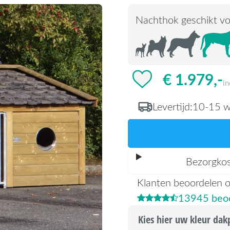
Nachthok geschikt vo
€ 1.979,-
i
Levertijd:
10-15 w
Bezorgko
Klanten beoordelen 
13945 beoo
Kies hier uw kleur da