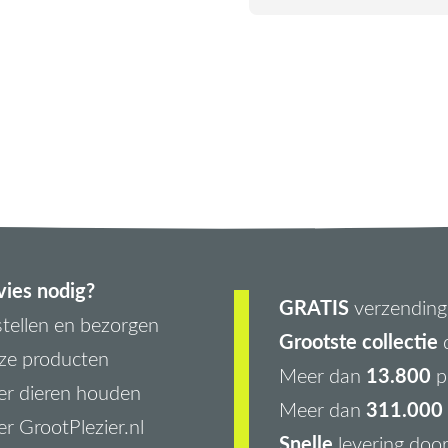
ies nodig?
GRATIS
verzending 
tellen en bezorgen
Grootste collectie
d
ze producten
13.800
Meer dan
p
r dieren houden
311.000 
Meer dan
r GrootPlezier.nl
Snelle
levering doo