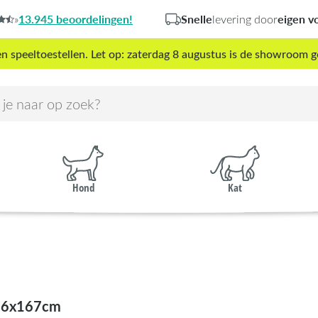
13.945 beoordelingen!
Snelle
eigen v
»
levering door
peeltoestellen. Let op: zaterdag 8 augustus is de showroom g
Hond
Kat
16x167cm