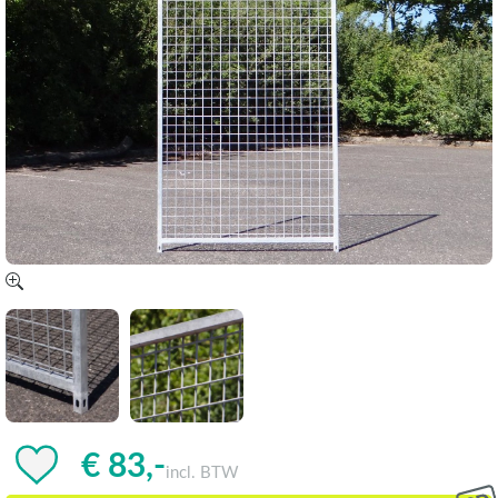
€ 83,-
incl. BTW