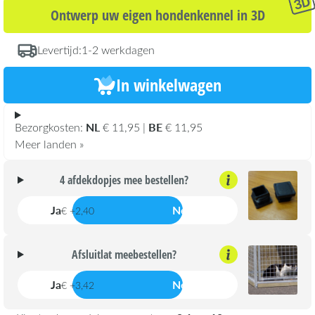
Ontwerp uw eigen hondenkennel in 3D
Levertijd:
1-2 werkdagen
In winkelwagen
NL
BE
Bezorgkosten:
€ 11,95 |
€ 11,95
Meer landen »
4 afdekdopjes mee bestellen?
Ja
Nee
€ +2,40
Afsluitlat meebestellen?
Ja
Nee
€ +3,42