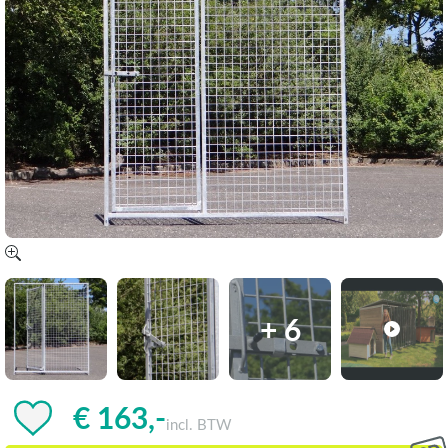
+ 6
€ 163,-
incl. BTW