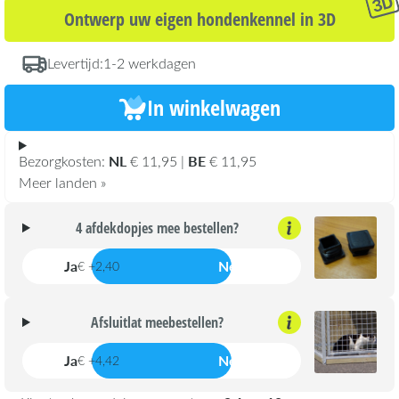
Ontwerp uw eigen hondenkennel in 3D
Levertijd:
1-2 werkdagen
In winkelwagen
NL
BE
Bezorgkosten:
€ 11,95 |
€ 11,95
Meer landen »
4 afdekdopjes mee bestellen?
Ja
Nee
€ +2,40
Afsluitlat meebestellen?
Ja
Nee
€ +4,42