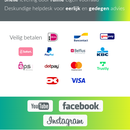
eerlijk
gedegen
Deskundige helpdesk voor
en
advies
Veilig betalen