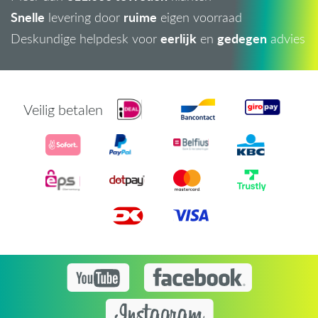
Snelle
ruime
levering door
eigen voorraad
eerlijk
gedegen
Deskundige helpdesk voor
en
advies
Veilig betalen