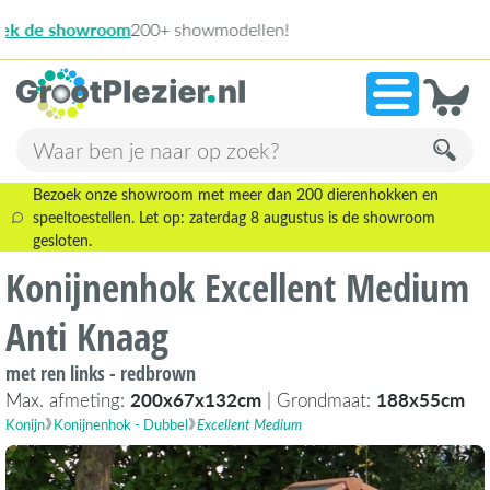
13.945 beoorde
»
9,1
Bezoek onze showroom met meer dan 200 dierenhokken en
speeltoestellen. Let op: zaterdag 8 augustus is de showroom
gesloten.
Konijnenhok Excellent Medium
Anti Knaag
met ren links - redbrown
Max. afmeting:
200x67x132cm
| Grondmaat:
188x55cm
Konijn
Konijnenhok - Dubbel
Excellent Medium