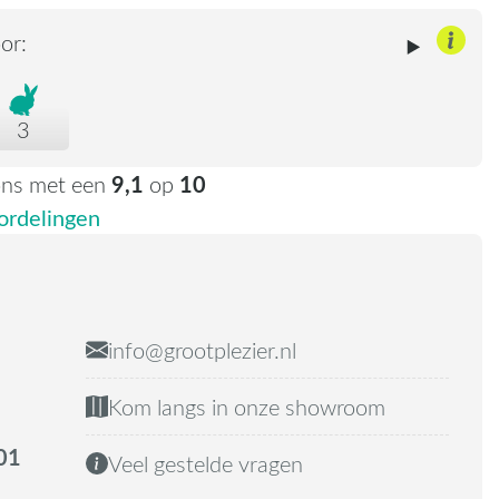
or:
3
9,1
10
ons met een
op
rdelingen
info@grootplezier.nl
Kom langs in onze showroom
01
Veel gestelde vragen