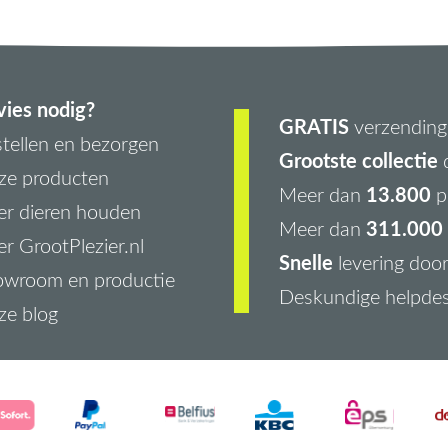
ies nodig?
GRATIS
verzending 
tellen en bezorgen
Grootste collectie
d
ze producten
13.800
Meer dan
p
r dieren houden
311.000 
Meer dan
r GrootPlezier.nl
Snelle
levering doo
owroom en productie
Deskundige helpde
ze blog