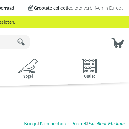
oorraad
Grootste collectie
dierenverblijven in Europa!
esloten.
Vogel
Outlet
Konijn
Konijnenhok - Dubbel
Excellent Medium