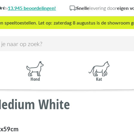
13.945 beoordelingen!
Snelle
eigen v
»
levering door
peeltoestellen. Let op: zaterdag 8 augustus is de showroom g
Hond
Kat
Medium White
8x59cm