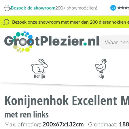
Bezoek de showroom
200+ showmodellen!
9,1
Bezoek onze showroom met meer dan 200 dierenhokken en s
Konijn
Kip
Konijnenhok Excellent 
met ren links
200x67x132cm
18
Max. afmeting:
| Grondmaat: