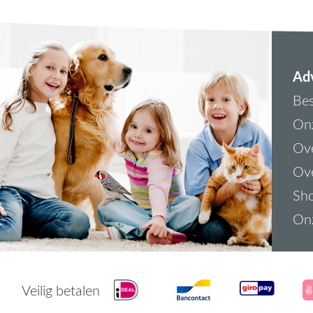
Adv
Bes
On
Ove
Ove
Sh
On
Veilig betalen