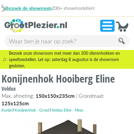
modellen!
1
»
9,1
Bezoek onze showroom met meer dan 200 dierenhokken en
speeltoestellen. Let op: zaterdag 8 augustus is de showroom
gesloten.
Konijnenhok Hooiberg Eline
Voldux
Max. afmeting:
150x150x235cm
| Grondmaat:
125x125cm
Konijn
Konijnenhok - Groot
Voldux Eline - Mees