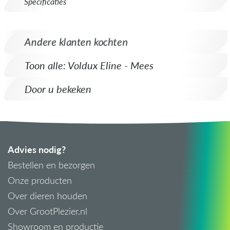
Specificaties
Andere klanten kochten
Toon alle: Voldux Eline - Mees
Door u bekeken
Advies nodig?
Bestellen en bezorgen
Onze producten
Over dieren houden
Over GrootPlezier.nl
Showroom en productie