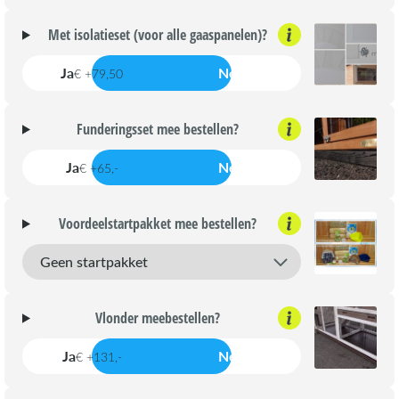
Met isolatieset (voor alle gaaspanelen)?
Ja
Nee
€ +79,50
Funderingsset mee bestellen?
Ja
Nee
€ +65,-
Voordeelstartpakket mee bestellen?
Vlonder meebestellen?
Ja
Nee
€ +131,-