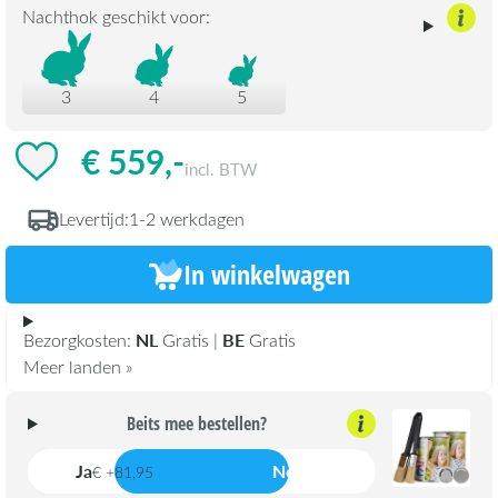
Nachthok geschikt voor:
3
4
5
€ 559,-
incl. BTW
Levertijd:
1-2 werkdagen
In winkelwagen
NL
BE
Bezorgkosten:
Gratis |
Gratis
Meer landen »
Beits mee bestellen?
Ja
Nee
€ +81,95