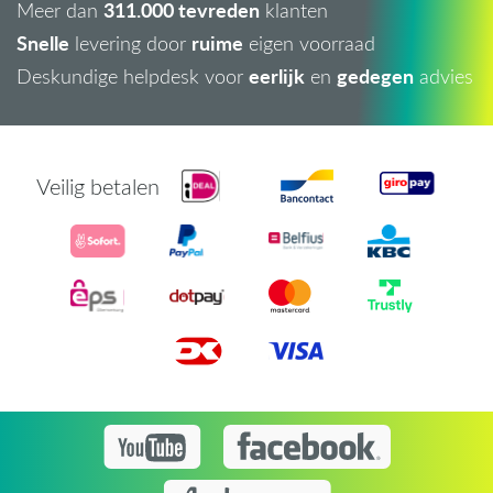
311.000 tevreden
Meer dan
klanten
Snelle
ruime
levering door
eigen voorraad
eerlijk
gedegen
Deskundige helpdesk voor
en
advies
Veilig betalen