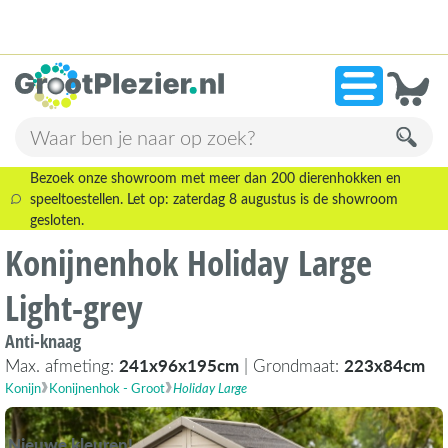
13.945 beoordelingen!
»
9,1
Bezoek onze showroom met meer dan 200 dierenhokken en
speeltoestellen. Let op: zaterdag 8 augustus is de showroom
gesloten.
Konijnenhok Holiday Large
Light-grey
Anti-knaag
Max. afmeting:
241x96x195cm
| Grondmaat:
223x84cm
Konijn
Konijnenhok - Groot
Holiday Large
Nieuwe kleuren!