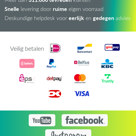
Snelle
ruime
levering door
eigen voorraad
eerlijk
gedegen
Deskundige helpdesk voor
en
advies
Veilig betalen