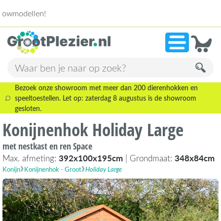
13.945 beoo
»
9,1
Bezoek onze showroom met meer dan 200 dierenhokken en
speeltoestellen. Let op: zaterdag 8 augustus is de showroom
gesloten.
Konijnenhok Holiday Large
met nestkast en ren Space
Max. afmeting:
392x100x195cm
| Grondmaat:
348x84cm
Konijn
Konijnenhok - Groot
Holiday Large