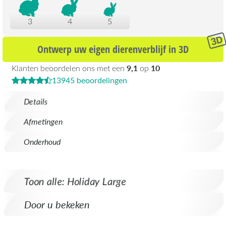
3
4
5
Ontwerp uw eigen dierenverblijf in 3D
9,1
10
Klanten beoordelen ons met een
op
13945 beoordelingen
Details
Afmetingen
Onderhoud
Toon alle: Holiday Large
Door u bekeken