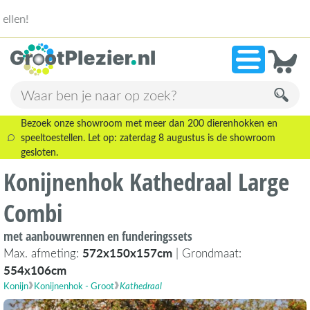
13.945 beoordelingen!
»
9,1
Bezoek onze showroom met meer dan 200 dierenhokken en
speeltoestellen. Let op: zaterdag 8 augustus is de showroom
gesloten.
Konijnenhok Kathedraal Large
Combi
met aanbouwrennen en funderingssets
Max. afmeting:
572x150x157cm
| Grondmaat:
554x106cm
Konijn
Konijnenhok - Groot
Kathedraal