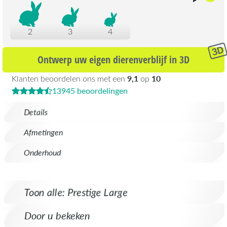
2
3
4
Ontwerp uw eigen dierenverblijf in 3D
9,1
10
Klanten beoordelen ons met een
op
13945 beoordelingen
Details
Afmetingen
Onderhoud
Toon alle: Prestige Large
Door u bekeken