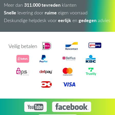
311.000 tevreden
Meer dan
klanten
Snelle
ruime
levering door
eigen voorraad
eerlijk
gedegen
Deskundige helpdesk voor
en
advies
Veilig betalen