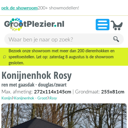
13.945 beoordeling
»
9,1
Bezoek onze showroom met meer dan 200 dierenhokken en
speeltoestellen. Let op: zaterdag 8 augustus is de showroom
gesloten.
Konijnenhok Rosy
ren met gaasdak · douglas/zwart
Max. afmeting:
272x114x145cm
| Grondmaat:
255x81cm
Konijn
Konijnenhok - Groot
Rosy