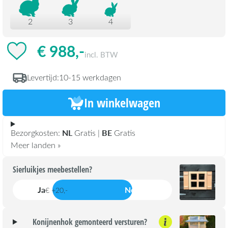
2
3
4
€ 988,-
incl. BTW
Levertijd:
10-15 werkdagen
In winkelwagen
NL
BE
Bezorgkosten:
Gratis |
Gratis
Meer landen »
Sierluikjes meebestellen?
Ja
Nee
€ +20,-
Konijnenhok gemonteerd versturen?