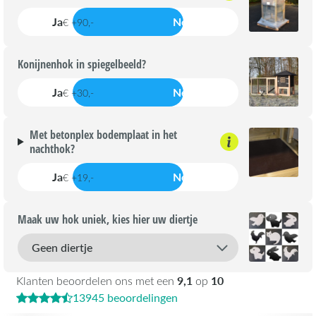
Ja
Nee
€ +90,-
Konijnenhok in spiegelbeeld?
Ja
Nee
€ +30,-
Met betonplex bodemplaat in het
nachthok?
Ja
Nee
€ +19,-
Maak uw hok uniek, kies hier uw diertje
9,1
10
Klanten beoordelen ons met een
op
13945 beoordelingen