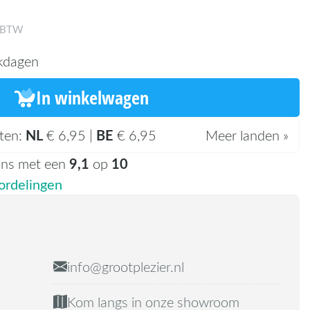
. BTW
kdagen
In winkelwagen
NL
BE
ten:
€ 6,95 |
€ 6,95
Meer landen »
9,1
10
ons met een
op
rdelingen
info@grootplezier.nl
Kom langs in onze showroom