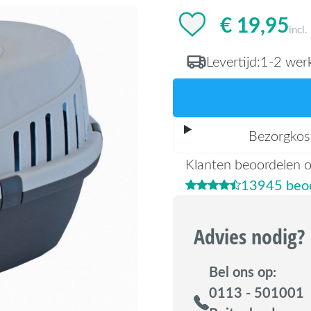
€ 19,95
incl
Levertijd:
1-2 wer
Bezorgkos
Klanten beoordelen 
13945 beoo
Advies nodig?
Bel ons op:
0113 - 501001