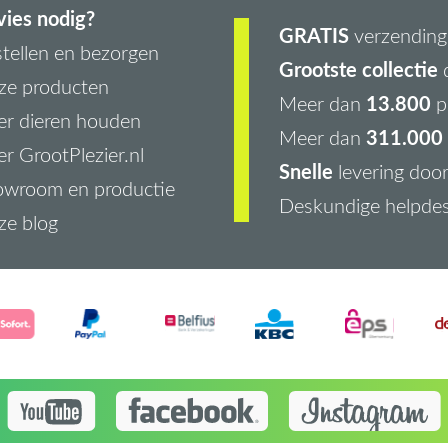
ies nodig?
GRATIS
verzending 
tellen en bezorgen
Grootste collectie
d
ze producten
13.800
Meer dan
p
r dieren houden
311.000 
Meer dan
r GrootPlezier.nl
Snelle
levering doo
owroom en productie
Deskundige helpde
ze blog