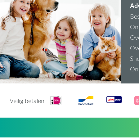
Adv
Bes
On
Ove
Ove
Sh
On
Veilig betalen