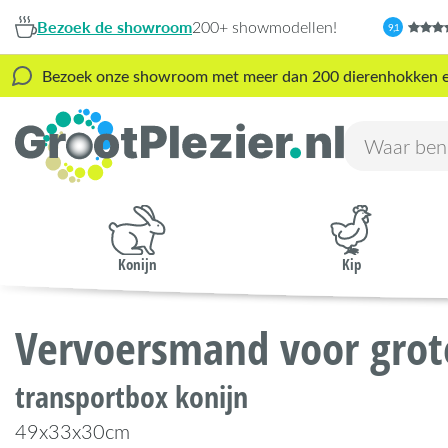
Bezoek de showroom
200+ showmodellen!
9,1
Bezoek onze showroom met meer dan 200 dierenhokken en s
Konijn
Kip
Vervoersmand voor grot
transportbox konijn
49x33x30cm