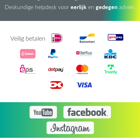
eerlijk
gedegen
Deskundige helpdesk voor
en
advies
Veilig betalen