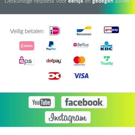
eerlijk
gedegen
Deskundige helpdesk voor
en
advies
Veilig betalen