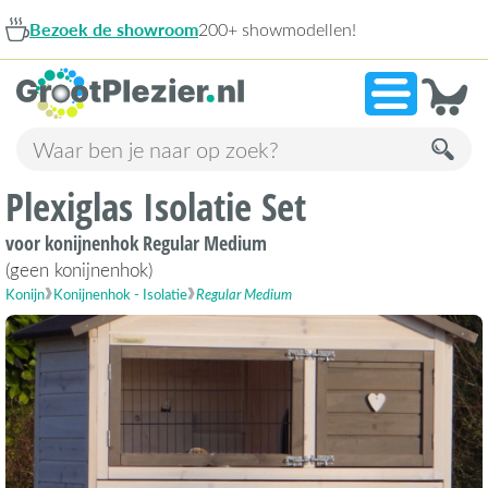
 showroom
200+ showmodellen!
9,1
Plexiglas Isolatie Set
voor konijnenhok Regular Medium
(geen konijnenhok)
Konijn
Konijnenhok - Isolatie
Regular Medium