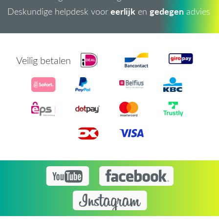
eerlijk
gedegen
Deskundige helpdesk voor
en
advies
Veilig betalen