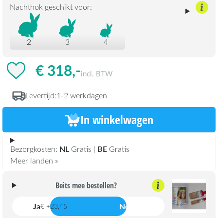
Nachthok geschikt voor:
2
3
4
€ 318,-
incl. BTW
Levertijd:
1-2 werkdagen
In winkelwagen
NL
BE
Bezorgkosten:
Gratis |
Gratis
Meer landen »
Beits mee bestellen?
Ja
Nee
€ +23,45