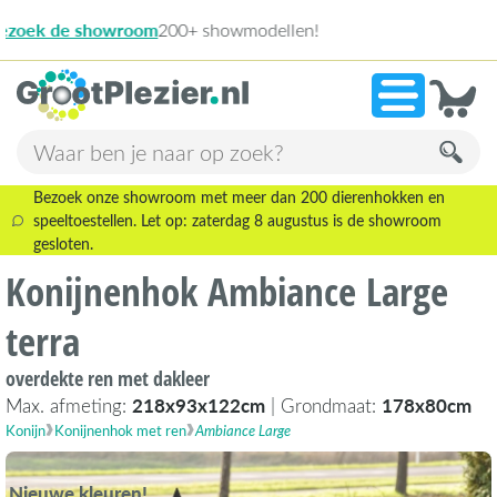
13.945 beoordeli
»
9,1
Bezoek onze showroom met meer dan 200 dierenhokken en
speeltoestellen. Let op: zaterdag 8 augustus is de showroom
gesloten.
Konijnenhok Ambiance Large
terra
overdekte ren met dakleer
Max. afmeting:
218x93x122cm
| Grondmaat:
178x80cm
Konijn
Konijnenhok met ren
Ambiance Large
Nieuwe kleuren!