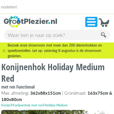
13.946 beoordelingen!
»
9,1
Bezoek onze showroom met meer dan 200 dierenhokken en
speeltoestellen. Let op: zaterdag 8 augustus is de showroom
gesloten.
Konijnenhok Holiday Medium
Red
met ren Functional
Max. afmeting:
362x88x151cm
| Grondmaat:
163x75cm &
180x80cm
Konijn
Konijnenhok met ren
Holiday Medium