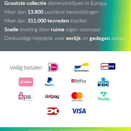
Grootste collectie
dierenverblijven in Europa
13.800
Meer dan
positieve beoordelingen
311.000 tevreden
Meer dan
klanten
Snelle
ruime
levering door
eigen voorraad
eerlijk
gedegen
Deskundige helpdesk voor
en
advies
Veilig betalen