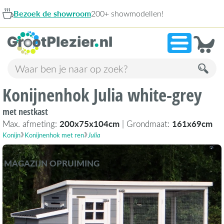
 showroom
200+ showmodellen!
9,1
Konijnenhok Julia white-grey
met nestkast
Max. afmeting:
200x75x104cm
| Grondmaat:
161x69cm
Konijn
Konijnenhok met ren
Julia
MAGAZIJN OPRUIMING