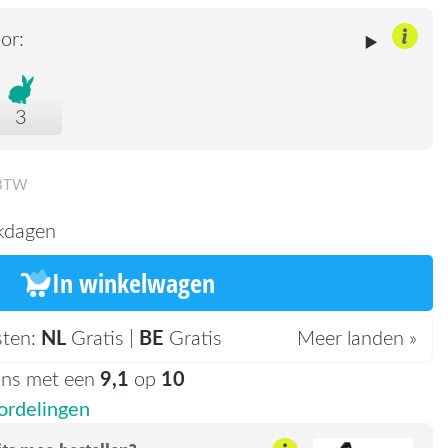
or:
3
 BTW
kdagen
In winkelwagen
NL
BE
sten:
Gratis |
Gratis
Meer landen »
9,1
10
ons met een
op
rdelingen