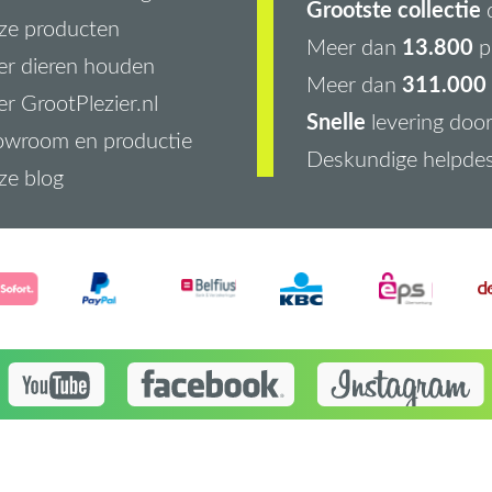
Grootste collectie
d
ze producten
13.800
Meer dan
p
r dieren houden
311.000 
Meer dan
r GrootPlezier.nl
Snelle
levering doo
owroom en productie
Deskundige helpde
ze blog