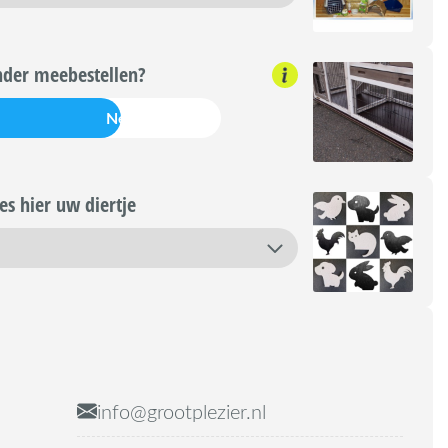
nder meebestellen?
Nee
s hier uw diertje
info@grootplezier.nl