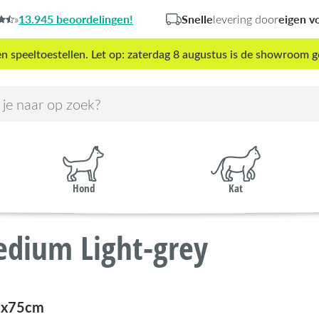
13.945 beoordelingen!
Snelle
eigen v
»
levering door
peeltoestellen. Let op: zaterdag 8 augustus is de showroom g
Hond
Kat
edium Light-grey
7x75cm