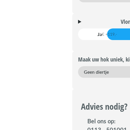
Vlo
Ja
€ +119,-
Maak uw hok uniek, kie
Advies nodig?
Bel ons op:
0113 - 501001