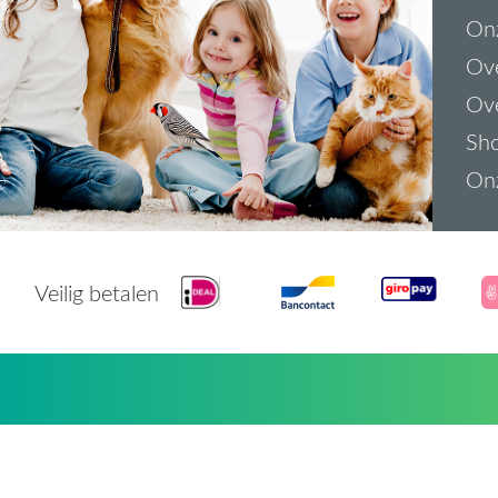
On
Ove
Ove
Sh
On
Veilig betalen