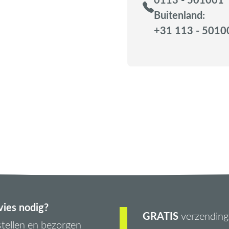
Buitenland:
+31 113 - 5010
ies nodig?
GRATIS
verzending 
tellen en bezorgen