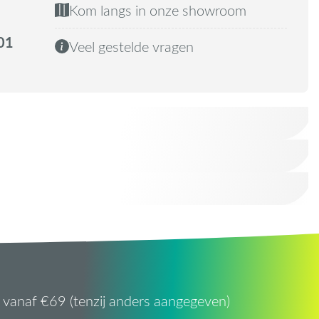
Kom langs in onze showroom
01
Veel gestelde vragen
vanaf €69 (tenzij anders aangegeven)