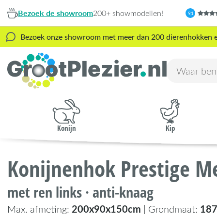
Bezoek de showroom
200+ showmodellen!
9,1
Bezoek onze showroom met meer dan 200 dierenhokken en s
Konijn
Kip
Konijnenhok Prestige M
met ren links · anti-knaag
200x90x150cm
18
Max. afmeting:
| Grondmaat: