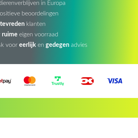
ierenverblijven in Europa
ositieve beoordelingen
tevreden
klanten
ruime
r
eigen voorraad
eerlijk
gedegen
sk voor
en
advies