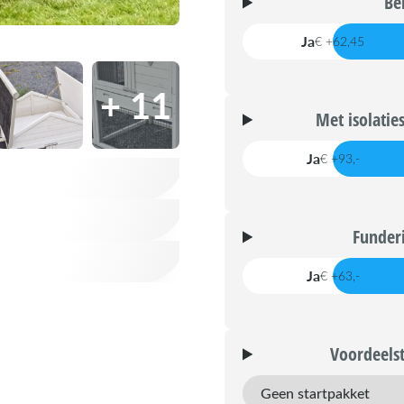
Be
Ja
€ +62,45
+ 11
Met isolatie
Ja
€ +93,-
Funderi
Ja
€ +63,-
Voordeelst