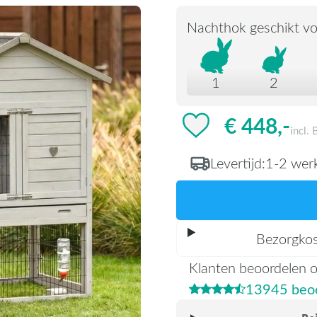
Nachthok geschikt vo
1
2
€ 448,-
incl.
Levertijd:
1-2 wer
Bezorgko
Klanten beoordelen 
13945 beoo