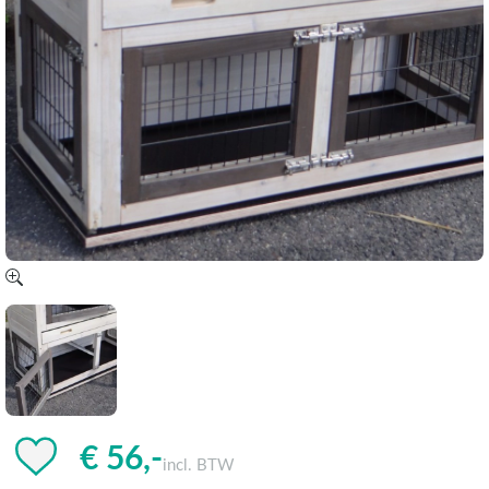
€ 56,-
incl. BTW