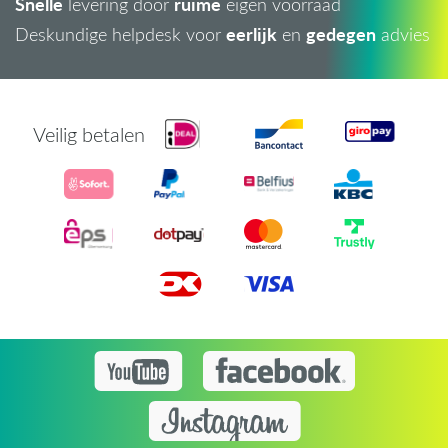
Snelle
ruime
levering door
eigen voorraad
eerlijk
gedegen
Deskundige helpdesk voor
en
advies
Veilig betalen